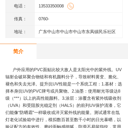
电话：
13533350008
传真：
0760-
地址：
广东中山市中山市中山市东凤镇民乐社区
东阜二路146号一楼、二楼之二、三楼、四
简介
楼
户外应用的PVC面贴比较大敌人是太阳光中的紫外线。UV
辐射会破坏聚合物链和有机颜料分子，导致材料黄变、脆化、
褪色和失去光泽。提升抗UV性能是一个系统工程：1.基材：选
择本身抗UV的PVC牌号或共聚物。2.油墨：使用耐光等级达8
级（***）以上的高性能颜料。3.涂层：涂覆含有紫外线吸收剂
（UVA）和受阻胺光稳定剂（HALS）的前列UV保护清漆，它
们能像“防晒霜”一样吸收或淬灭紫外线的能量。测试通常在氙
灯老化试验箱中进行，模拟数百甚至数千小时的日光暴晒，以
验证配方的有效性。磨砂面触感细腻，防滑不易留指纹，常用