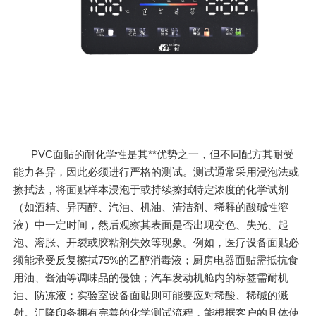
PVC面贴的耐化学性是其**优势之一，但不同配方其耐受
能力各异，因此必须进行严格的测试。测试通常采用浸泡法或
擦拭法，将面贴样本浸泡于或持续擦拭特定浓度的化学试剂
（如酒精、异丙醇、汽油、机油、清洁剂、稀释的酸碱性溶
液）中一定时间，然后观察其表面是否出现变色、失光、起
泡、溶胀、开裂或胶粘剂失效等现象。例如，医疗设备面贴必
须能承受反复擦拭75%的乙醇消毒液；厨房电器面贴需抵抗食
用油、酱油等调味品的侵蚀；汽车发动机舱内的标签需耐机
油、防冻液；实验室设备面贴则可能要应对稀酸、稀碱的溅
射。汇隆印务拥有完善的化学测试流程，能根据客户的具体使