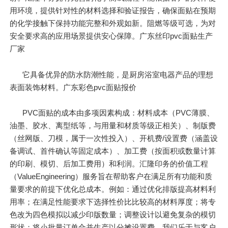
用环境，提供针对性的材料选择和验证报告，确保面贴在预期
的化学接触下保持功能完整和外观如新。阻燃等级可选，为对
安全要求高的应用场景提供安心保障。广东丝印pvc面贴生产
厂家
它具备优异的防水防潮性能，是厨房浴室电器产品的理想
表面装饰材料。广东彩色pvc面贴报价
PVC面贴的成本由多项因素构成：材料成本（PVC薄膜、
油墨、胶水、离型纸等，与用量和材质等级正相关）、制版费
（丝网版、刀模，属于一次性投入）、开机费/设置费（涵盖设
备调试、首件确认等固定成本）、加工费（按面积或数量计算
的印刷、模切、后加工费用）和利润。汇隆印务的价值工程
（ValueEngineering）服务旨在帮助客户在满足所有功能和质
量要求的前提下优化总成本。例如：通过优化排版提高材料利
用率；在满足性能要求下选择性价比比较高的材料厚度；将专
色改为四色模拟以减少印版数量；调整设计以避免复杂的模切
形状；将小批量订单合并生产以分摊设置费。我们乐于与客户