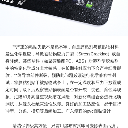
**严重的粘贴失败不是粘不牢，而是胶粘剂与被贴物材料
发生化学反应，导致被贴物应力开裂（StressCracking）或自
身降解。某些塑料（如聚碳酸酯PC、ABS）对溶剂型胶粘剂
中的特定化学成分非常敏感，在长期接触应力下会产生细微裂
纹，**终导致部件断裂。预防此问题必须进行化学兼容性测
试：将胶粘剂贴于被贴物试条上，在一定温度和压力下放置规
定时间，取下后观察被贴物表面是否有开裂、变色、溶蚀等现
象。汇隆印务高度重视此潜在风险，对新材料组合必进行此项
测试，从源头杜绝灾难性故障。良好的加工适应性，易于进行
冲型、分条、模切等后续加工。广东便宜的pvc面贴设计
清洁保养极其方便，只需用湿布擦拭即可去除表面污渍，