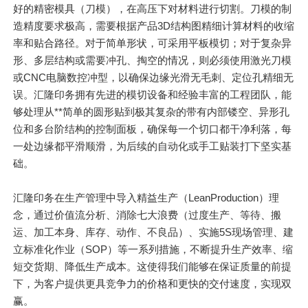
好的精密模具（刀模），在高压下对材料进行切割。刀模的制
造精度要求极高，需要根据产品3D结构图精细计算材料的收缩
率和贴合路径。对于简单形状，可采用平板模切；对于复杂异
形、多层结构或需要冲孔、掏空的情况，则必须使用激光刀模
或CNC电脑数控冲型，以确保边缘光滑无毛刺、定位孔精细无
误。汇隆印务拥有先进的模切设备和经验丰富的工程团队，能
够处理从**简单的圆形贴到极其复杂的带有内部镂空、异形孔
位和多台阶结构的控制面板，确保每一个切口都干净利落，每
一处边缘都平滑顺滑，为后续的自动化或手工贴装打下坚实基
础。
汇隆印务在生产管理中导入精益生产（LeanProduction）理
念，通过价值流分析、消除七大浪费（过度生产、等待、搬
运、加工本身、库存、动作、不良品）、实施5S现场管理、建
立标准化作业（SOP）等一系列措施，不断提升生产效率、缩
短交货期、降低生产成本。这使得我们能够在保证质量的前提
下，为客户提供更具竞争力的价格和更快的交付速度，实现双
赢。