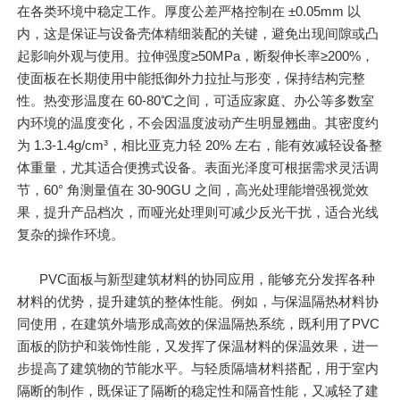
在各类环境中稳定工作。厚度公差严格控制在 ±0.05mm 以
内，这是保证与设备壳体精细装配的关键，避免出现间隙或凸
起影响外观与使用。拉伸强度≥50MPa，断裂伸长率≥200%，
使面板在长期使用中能抵御外力拉扯与形变，保持结构完整
性。热变形温度在 60-80℃之间，可适应家庭、办公等多数室
内环境的温度变化，不会因温度波动产生明显翘曲。其密度约
为 1.3-1.4g/cm³，相比亚克力轻 20% 左右，能有效减轻设备整
体重量，尤其适合便携式设备。表面光泽度可根据需求灵活调
节，60° 角测量值在 30-90GU 之间，高光处理能增强视觉效
果，提升产品档次，而哑光处理则可减少反光干扰，适合光线
复杂的操作环境。
PVC面板与新型建筑材料的协同应用，能够充分发挥各种
材料的优势，提升建筑的整体性能。例如，与保温隔热材料协
同使用，在建筑外墙形成高效的保温隔热系统，既利用了PVC
面板的防护和装饰性能，又发挥了保温材料的保温效果，进一
步提高了建筑物的节能水平。与轻质隔墙材料搭配，用于室内
隔断的制作，既保证了隔断的稳定性和隔音性能，又减轻了建