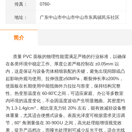
传真：
0760-
地址：
广东中山市中山市中山市东凤镇民乐社区
东阜二路146号一楼、二楼之二、三楼、四
简介
楼
质量 PVC 面板的物理性能需满足严格的行业标准，以确保
在各类环境中稳定工作。厚度公差严格控制在 ±0.05mm 以
内，这是保证与设备壳体精细装配的关键，避免出现间隙或凸
起影响外观与使用。拉伸强度≥50MPa，断裂伸长率≥200%，
使面板在长期使用中能抵御外力拉扯与形变，保持结构完整
性。热变形温度在 60-80℃之间，可适应家庭、办公等多数室
内环境的温度变化，不会因温度波动产生明显翘曲。其密度约
为 1.3-1.4g/cm³，相比亚克力轻 20% 左右，能有效减轻设备整
体重量，尤其适合便携式设备。表面光泽度可根据需求灵活调
节，60° 角测量值在 30-90GU 之间，高光处理能增强视觉效
果，提升产品档次，而哑光处理则可减少反光干扰，适合光线