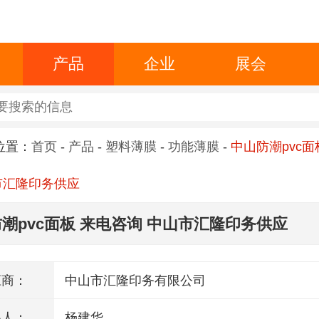
产品
企业
展会
位置：
首页
-
产品
-
塑料薄膜
-
功能薄膜
-
中山防潮pvc面
市汇隆印务供应
潮pvc面板 来电咨询 中山市汇隆印务供应
应商：
中山市汇隆印务有限公司
系人：
杨建华