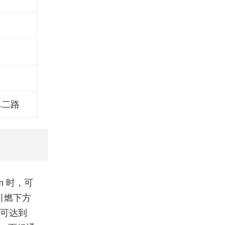
阜二路
m 时，可
物引燃下方
，可达到