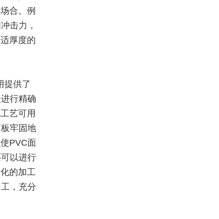
的场合。例
和冲击力，
合适厚度的
用提供了
状进行精确
孔工艺可用
面板牢固地
使PVC面
还可以进行
样化的加工
加工，充分