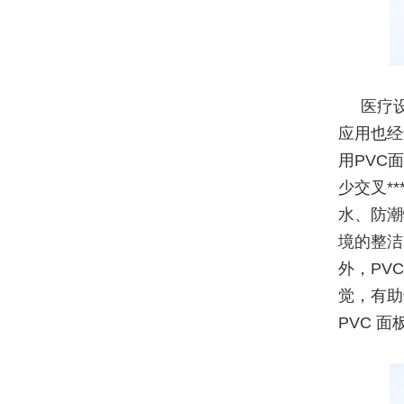
医疗
应用也经
用PVC
少交叉*
水、防潮
境的整洁
外，PV
觉，有助
PVC 面