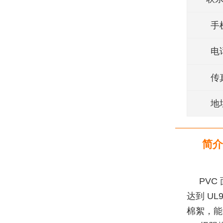
手
电
传
地
简介
PVC
达到 U
棉絮，能