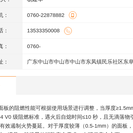
机：
0760-22878882
话：
13533350008
真：
0760-
址：
广东中山市中山市中山市东凤镇民乐社区东
146号一楼、二楼之二、三楼、四楼
 面板的阻燃性能可根据使用场景进行调整，当厚度≥1.5m
L94 V0 级阻燃标准，遇火后自熄时间≤10 秒，且无滴落
有效遏制火势蔓延。对于厚度较薄（0.5-1mm）的面板