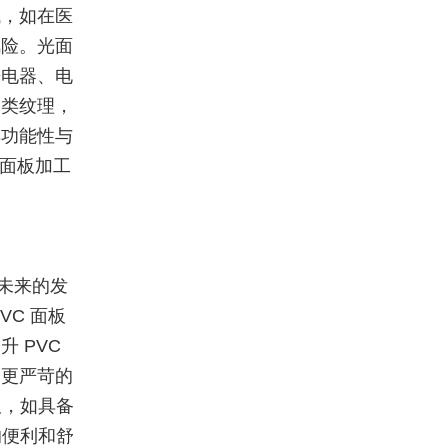
域，如在医
风险。光面
房电器、电
各类纹理，
具功能性与
c面板加工
未来的发
C 面板
 PVC
、更严苛的
板，如具备
的便利和舒