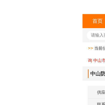
首页
>>
当前
询 中山
中山防
供
联