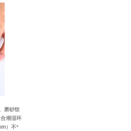
。磨砂纹
适合潮湿环
mm）不*