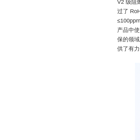
V2 级
过了 R
≤100
产品中使
保的领域
供了有力