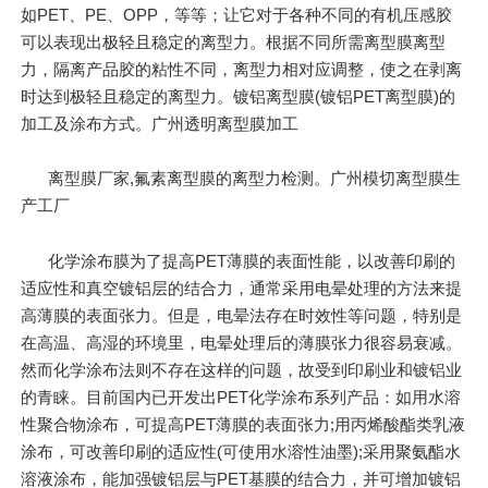
如PET、PE、OPP，等等；让它对于各种不同的有机压感胶
可以表现出极轻且稳定的离型力。根据不同所需离型膜离型
力，隔离产品胶的粘性不同，离型力相对应调整，使之在剥离
时达到极轻且稳定的离型力。镀铝离型膜(镀铝PET离型膜)的
加工及涂布方式。广州透明离型膜加工
离型膜厂家,氟素离型膜的离型力检测。广州模切离型膜生
产工厂
化学涂布膜为了提高PET薄膜的表面性能，以改善印刷的
适应性和真空镀铝层的结合力，通常采用电晕处理的方法来提
高薄膜的表面张力。但是，电晕法存在时效性等问题，特别是
在高温、高湿的环境里，电晕处理后的薄膜张力很容易衰减。
然而化学涂布法则不存在这样的问题，故受到印刷业和镀铝业
的青睐。目前国内已开发出PET化学涂布系列产品：如用水溶
性聚合物涂布，可提高PET薄膜的表面张力;用丙烯酸酯类乳液
涂布，可改善印刷的适应性(可使用水溶性油墨);采用聚氨酯水
溶液涂布，能加强镀铝层与PET基膜的结合力，并可增加镀铝