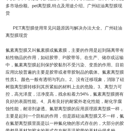
多市场份额。pet离型膜,特点及用途介绍。广州硅油离型膜现
货
PET离型膜使用常见问题原因与解决办法大全。广州硅油
离型膜现货
氟素离型膜又叫氟素膜或氟素膜，主要的作用是起到隔离带有
粘性物品的作用，如硅胶带、PI胶带等。在生产、储存或运输
中，氟素离型膜起到保护胶黏剂不受污染、变质的作用。目前
应用比较普遍的主要是胶带或者带胶制品的载体。氟素离型膜
性质1、颜色一般有透明与乳白。2、没有迁移现象，消除了硅
树脂离型膜转移到其所紧贴的材料上去的危险。3、离型力可
控，高光泽度，洁净度高，残余粘着力94%，氟素离型膜拥有
良好的表面性能。4、具有良好的耐紫外老化性能，耐化学腐
蚀性能，耐溶剂渗透。氟塑离型膜的应用原理跟离型膜一样，
主要是起到一个防粘的作用，但是跟硅油离型膜又不一样，氟
在氟塑离型膜里面是以一种氟化物的形式存在的，大部分的胶
带都是基材加胶水的形式存在耐高温胶带的基材分很多种