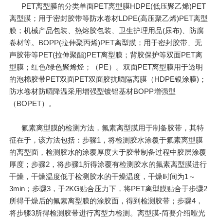
PET离型膜的分类单面PET离型膜HDPE(低压聚乙烯)PET
离型膜；用于密封胶带等防水卷材LDPE(高压聚乙烯)PET离型
膜；机械产品包装、热熔胶包装、卫生护理用品(尿布)、防腐
卷材等。BOPP(拉伸聚丙烯)PET离型膜；用于密封胶带、无
声胶带等PET(拉伸聚酯)PET离型膜；背胶保护等双面PET离
型膜；红色/绿色聚烯烃；（PE）。双面PET离型膜用于透明
的泡棉胶带PET双面PET双面胶抗晒隔离膜（HDPE银涂膜)；
防水卷材防晒降温采用增强型镀铝基材BOPP增强型
（BOPET）。
氟素离型膜的检测方法，氟素离型膜用于制备胶带，其特
征在于，该方法包括：步骤1，将检测胶水涂覆于氟素离型膜
的离型面，检测胶水的涂覆厚度大于胶带制备过程中胶层涂覆
厚度；步骤2，将步骤1所得涂覆有检测胶水的氟素离型膜进行
干燥，干燥温度低于检测胶水的干燥温度，干燥时间为1～
3min；步骤3，于2KG贴合压力下，将PET离型膜贴合于步骤2
所得干燥后的氟素离型膜的涂胶面，得到检测胶带；步骤4，
将步骤3所得检测胶带进行离型力检测。离型膜-简要介绍哑光