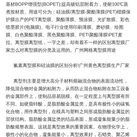
基材BOPP增强型(BOPET);提高镀铝层附着力，使耐100℃蒸
煮按材质、用途可分为：硅油膜/离型膜-聚酯薄膜(PET)楷膜保
护膜出产的PET离型膜、聚酯薄膜、预涂膜、光扩散膜、彩色
喷墨胶片(电脑膜)、电子行业使用印刷薄膜、磨砂膜、绘图
膜、白色聚酯薄膜、黑色聚酯薄膜、PET\聚酯薄膜\PET麦
拉。离型膜离型纸，一字之差，却有着不一样的区别离型膜厂
家怎么对离型膜的分类及运用的。广州网格离型膜用途
氟素离型膜和硅油膜的区别分析!广州黄色离型膜生产厂家
离型剂主要是增大高分子材料熔融混合物的表面流动性，
降低混合物对金属的粘附力，从而防止混合物粘附在加工设备
的金属部件上，使制品容易脱模。在一定程度上与离型膜有所
不同。如硬脂锌酸，是脂肪酸金属盐类，是具有极性小的碳氢
化合物，用作离型剂，在模具与塑料之间形成脂肪酸金属盐的
层状结构。脂肪酸金属盐类的结晶表面，形成凝集能量少的脂
肪酸规整表面。这就是离型效果的重要因素。在物理化学上，
极性小的化合物，凝集能量小，离型效果好，石蜡类、聚乙烯