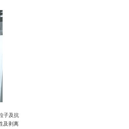
粒子及抗
性及剥离