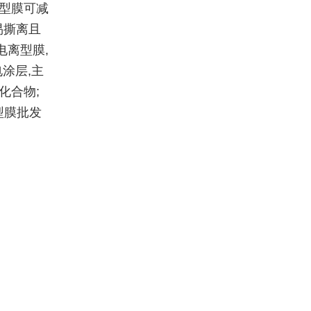
离型膜可减
易撕离且
电离型膜,
涂层,主
化合物;
型膜批发