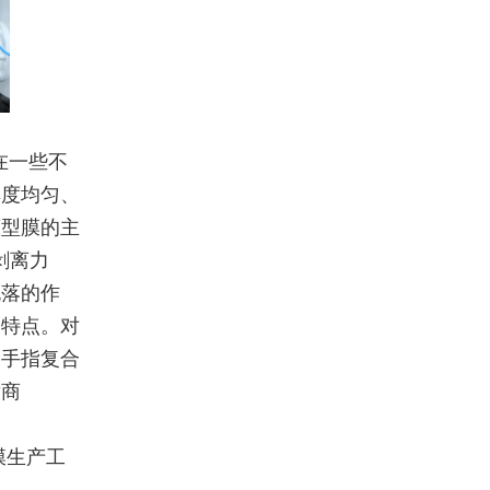
在一些不
厚度均匀、
离型膜的主
剥离力
脱落的作
的特点。对
金手指复合
发商
膜生产工