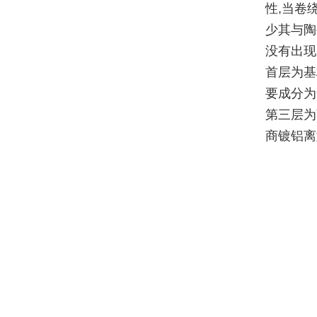
性,当卷
少其与陶
没有出现
首层为基
要成分为
第三层为
商镀铝离