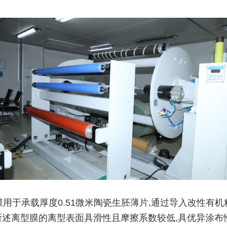
膜用于承载厚度0.51微米陶瓷生胚薄片,通过导入改性有机
所述离型膜的离型表面具滑性且摩擦系数较低,具优异涂布