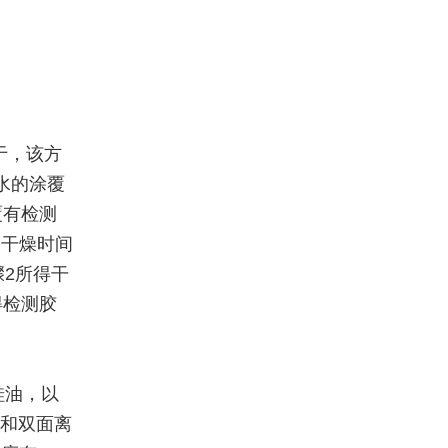
于，该方
水的涂覆
覆有检测
，干燥时间
骤2所得干
得检测胶
硅油，以
膜和双面离