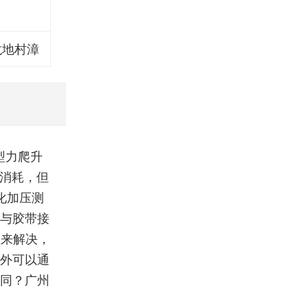
龙地村漳
型力爬升
早消耗，但
化加压测
会与胶带接
程来解决，
另外可以通
不同？广州