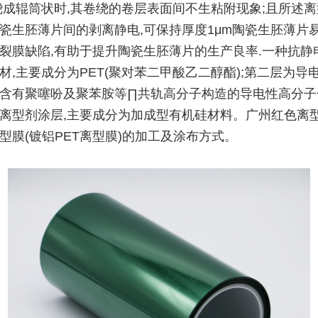
绕成辊筒状时,其卷绕的卷层表面间不生粘附现象;且所述
瓷生胚薄片间的剥离静电,可保持厚度1μm陶瓷生胚薄片
裂膜缺陷,有助于提升陶瓷生胚薄片的生产良率.一种抗静
材,主要成分为PET(聚对苯二甲酸乙二醇酯);第二层为导电
含有聚噻吩及聚苯胺等∏共轨高分子构造的导电性高分子
离型剂涂层,主要成分为加成型有机硅材料。广州红色离
型膜(镀铝PET离型膜)的加工及涂布方式。