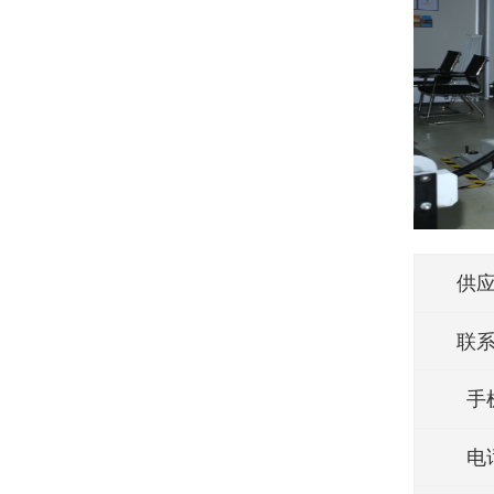
供
联
手
电