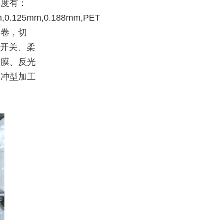
厚度有：
m,0.125mm,0.188mm,PET
分卷，切
膜开关、柔
用膜、反光
切冲型加工