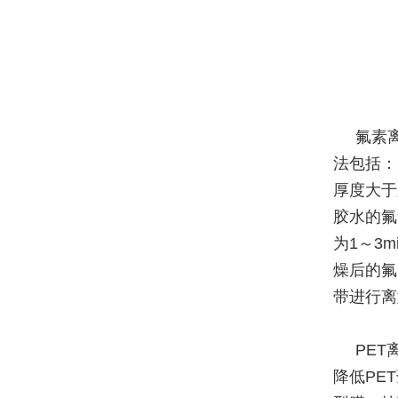
氟素
法包括：
厚度大于
胶水的氟
为1～3
燥后的氟
带进行离
PE
降低PE