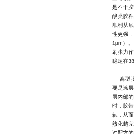
是不干胶
酸类胶粘
顺利从底
性更强，需
1μm）
刷张力作
稳定在38
离型
要是涂层
层内部的
时，胶带
触，从而
熟化越完
过配方的