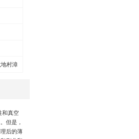
龙地村漳
性和真空
力。但是，
处理后的薄