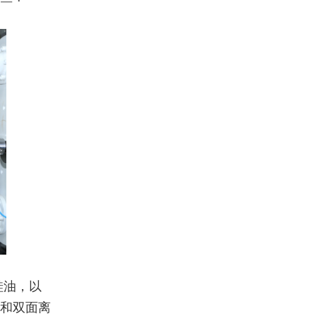
硅油，以
膜和双面离