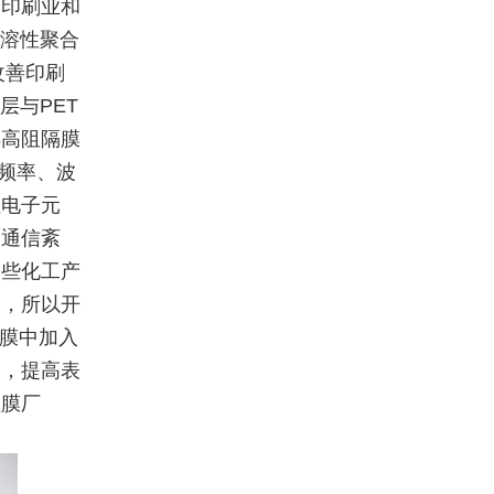
到印刷业和
水溶性聚合
改善印刷
层与PET
得高阻隔膜
种频率、波
性电子元
、通信紊
某些化工产
的，所以开
薄膜中加入
相，提高表
型膜厂