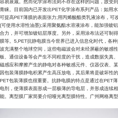
容易衰减。然而化学涂布法则不存在这样的问题，故受
青睐。目前国内已开发出PET化学涂布系列产品：如用
可提高PET薄膜的表面张力;用丙烯酸酯类乳液涂布，可
(可使用水溶性油墨);采用聚氨酯水溶液涂布，能加强镀铝
合力，并可增加镀铝层厚度。另外，采用涂布法还可制
膜等。5,PET抗静电膜当今世界已进入信息化时代，各
波充满整个地球空间，这些电磁波会对未经屏蔽的敏感
板、通信设备等会产生不同程度的干扰，造成数据失真
磁感应和摩擦产生的静电对各种敏感元件、仪器仪表、
因包装薄膜静电积累产生高压放电，其后果将是破坏性
PET包装薄膜也很重要。抗静电膜的特点是通过在PET
电剂，使薄膜表面形成一层极薄的导电层，并形成连续
能。离型膜厂家简要介绍哑光离型膜特性。广州网格离