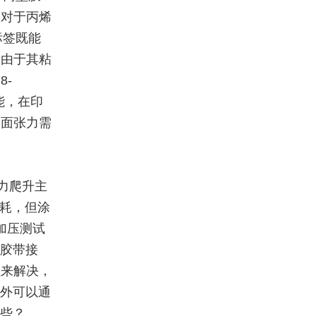
。对于丙烯
标签既能
，由于其粘
8-
能，在印
表面张力需
力爬升主
消耗，但涂
加压测试
与胶带接
程来解决，
另外可以通
哪些？