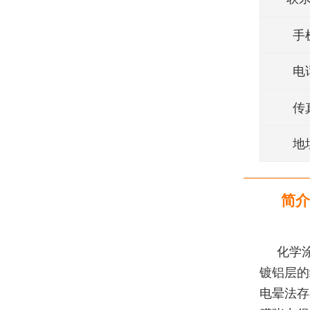
手
电
传
地
简介
化学
镀铝层的
电晕法存