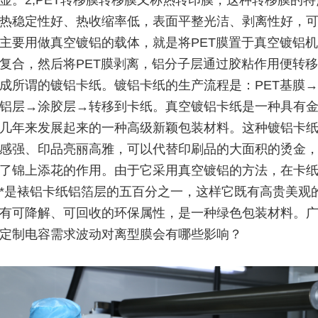
显。2,PET转移膜转移膜又称热转印膜，这种转移膜的
热稳定性好、热收缩率低，表面平整光洁、剥离性好，
主要用做真空镀铝的载体，就是将PET膜置于真空镀铝
复合，然后将PET膜剥离，铝分子层通过胶粘作用便转
成所谓的镀铝卡纸。镀铝卡纸的生产流程是：PET基膜
铝层→涂胶层→转移到卡纸。真空镀铝卡纸是一种具有
几年来发展起来的一种高级新颖包装材料。这种镀铝卡
感强、印品亮丽高雅，可以代替印刷品的大面积的烫金
了锦上添花的作用。由于它采用真空镀铝的方法，在卡纸
*是裱铝卡纸铝箔层的五百分之一，这样它既有高贵美观
有可降解、可回收的环保属性，是一种绿色包装材料。
定制电容需求波动对离型膜会有哪些影响？