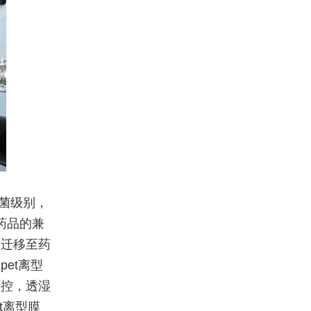
无菌级别，
与药品的兼
会迁移至药
et离型
可控，透湿
t离型膜