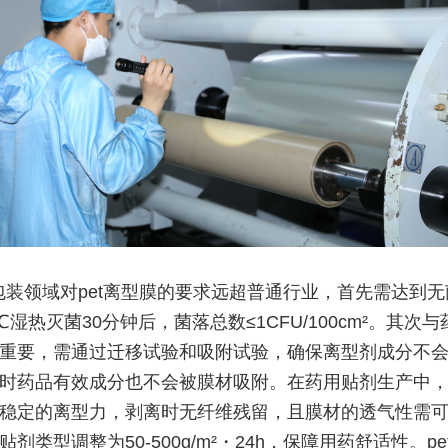
包装领域对pet离型膜的要求远超普通行业，首先需达到
℃湿热灭菌30分钟后，菌落总数≤1CFU/100cm²。其次
重要，需通过迁移试验和吸附试验，确保离型剂成分不
时药品有效成分也不会被膜材吸附。在药用贴剂生产中，p
稳定的离型力，剥离时无纤维残留，且膜材的透气性需
剂类型调整为50-500g/m²・24h，保障用药舒适性。pe