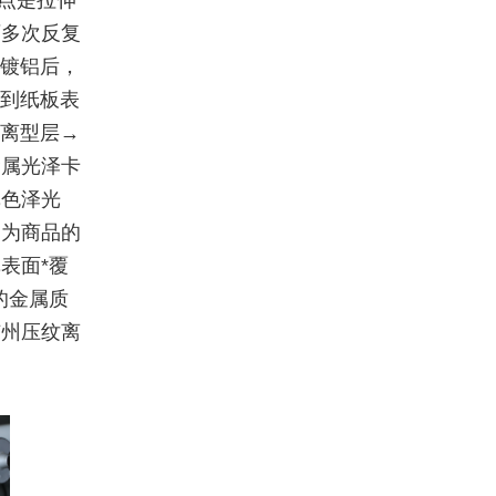
特点是拉伸
可多次反复
机镀铝后，
移到纸板表
→离型层→
金属光泽卡
纸色泽光
，为商品的
表面*覆
的金属质
广州压纹离