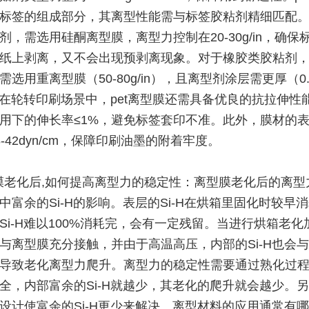
标签的组成部分，其离型性能需与标签胶粘剂精细匹配
剂，需选用硅酮离型膜，离型力控制在20-30g/in，确保
纸上剥离，又不会出现预剥离现象。对于橡胶类胶粘剂
选用重离型膜（50-80g/in），且离型剂涂层需更厚（0.
。在轮转印刷场景中，pet离型膜还需具备优良的抗拉伸性
用下的伸长率≤1%，避免标签套印不准。此外，膜材的
-42dyn/cm，保障印刷油墨的附着牢度。
膜老化后,如何提高离型力的稳定性：离型膜老化后的离型
中富余的Si-H的影响。表层的Si-H在烘箱里固化时较早
Si-H难以100%消耗完，会有一定残留。当进行烘箱老化
与离型膜充分接触，并由于高温高压，内部的Si-H也会
导致老化离型力爬升。离型力的稳定性需要通过熟化过
全，内部富余的Si-H就越少，其老化的爬升就会越少。
设计使富余的Si-H更少来解决。离型材料的应用通常有