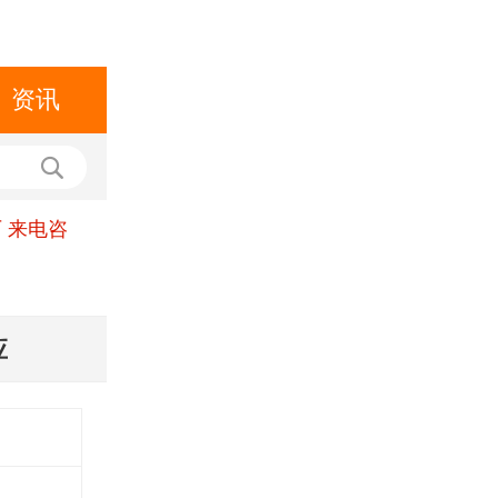
资讯
 来电咨
应