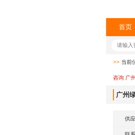
首页
>>
当前
咨询 广
广州绿
供
联