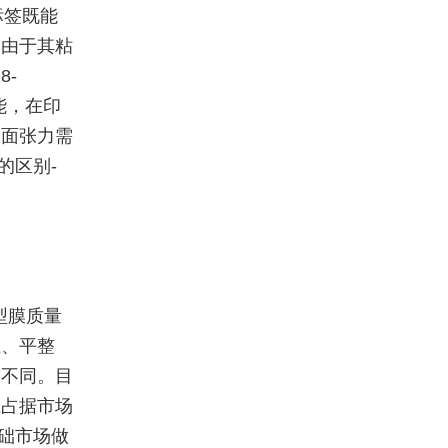
标签既能
，由于其粘
8-
能，在印
表面张力需
的区别-
型膜质量
阻、平整
求不同。目
业占据市场
基础市场做