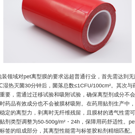
包装领域对pet离型膜的要求远超普通行业，首先需达到
℃湿热灭菌30分钟后，菌落总数≤1CFU/100cm²。其次
重要，需通过迁移试验和吸附试验，确保离型剂成分不
时药品有效成分也不会被膜材吸附。在药用贴剂生产中，p
稳定的离型力，剥离时无纤维残留，且膜材的透气性需
剂类型调整为50-500g/m²・24h，保障用药舒适性。pe
标签的组成部分，其离型性能需与标签胶粘剂精细匹配