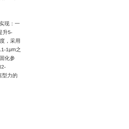
式实现：一
升5-
厚度，采用
-1μm之
化固化参
2-
意离型力的