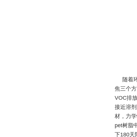
随着
焦三个方
VOC排
接近溶剂
材，力学
pet树
下180