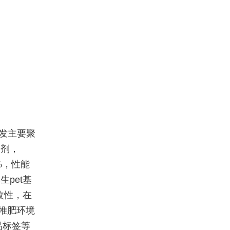
开发主要聚
溶剂，
%，性能
pet基
改性，在
在堆肥环境
品标签等