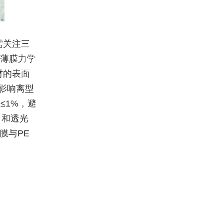
需关注三
的薄膜力学
材的表面
，影响离型
≤1%，避
）和透光
膜与PE