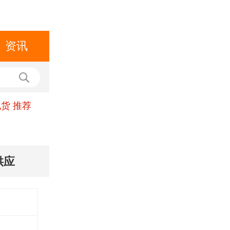
资讯
货 推荐
供应