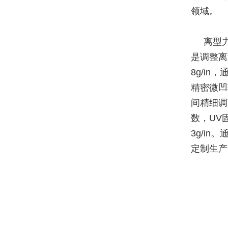
领域。
离型
是调整离
8g/i
精密微凹
间精细调
数，UV
3g/in
定制生产