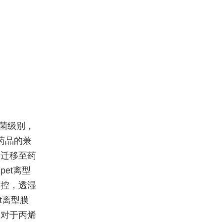
无菌级别，
与药品的兼
会迁移至药
et离型
可控，透湿
t离型膜
。对于丙烯