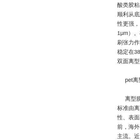
酸类胶粘
顺利从底
性更强，需
1μm）
刷张力作
稳定在3
双面离型
pe
离型
标准由离
性、表面
前，海外
主流。近