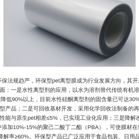
环保法规趋严，环保型pet离型膜成为行业发展方向，其
面：一是水性离型剂的应用，以水为溶剂替代传统有机
放降低90%以上，目前水性硅酮离型剂的固含量已可达30
型产品；二是可回收基材开发，采用化学回收法制备的再生
性能与原生pet相差≤5%，已实现工业化应用；三是降解
脂中添加10%-15%的聚己二酸丁二酯（PBA），可使膜材
天降解率≥60%。环保型产品已广泛应用于食品包装、日用