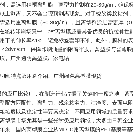
剂，需选用硅酮离型膜，离型力控制在20-30g/in，确保
纸上剥离，又不会出现预剥离现象。对于橡胶类胶粘剂
选用重离型膜（50-80g/in），且离型剂涂层需更厚（0.
。在轮转印刷场景中，pet离型膜还需具备优良的抗拉伸性
用下的伸长率≤1%，避免标签套印不准。此外，膜材的
8-42dyn/cm，保障印刷油墨的附着牢度。离型膜与普通膜
膜。广州透明离型膜厂家电话
t离型膜,特点及用途介绍。广州绿色离型膜现货
膜的应用比较广，在制造行业占据了关键的一席之地。离
型配方匹配性、离型力、残余粘着力、洁净度、表面电
粗糙度以及稳定性等要素决定，不同应用领域的质量要
离型膜市场尤其是一些光学类应用领域，大多由日韩企
年来，国内离型膜企业从MLCC用离型膜的PET基膜等