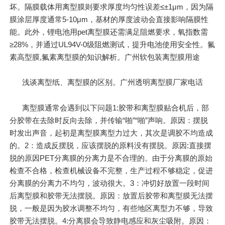
坏。隔膜载体用离型膜则要求厚度均匀性误差≤±1μm，因为隔
膜涂层厚度通常5-10μm，基材的厚度波动会直接影响隔膜性
能。此外，锂电池用pet离型膜还需满足阻燃要求，氧指数需
≥28%，并通过UL94V-0级阻燃测试，提升电池使用安全性。氟
素高型膜,氟素离型膜的知识解析。广州软包装离型膜用途
浅谈离型纸、离型膜的区别。广州透明离型膜厂家电话
离型膜通常会遇到以下问题1:胶带和离型膜贴合机后，部
分胶带在去除时反向去除，并传输“啪”“啪”声响。原因：摆脱
时发出声音，起初是离型膜离型力过大，其次是调胶不均造成
的。2：造成反摆脱，应该摆脱的原料没有摆脱。原因:直接摆
脱的原因PET分离膜的分离力是不合理的。由于分离膜的原始
检查不合格，检查机械设备不完整，生产过程不够稳定，促进
分离膜的分离力不均匀，波动很大。3：冲切好放置一段时间
后离型膜和胶带无法摆脱。原因：放置后胶带和离型膜无法摆
脱，一般是因为胶水调整不均匀，有些地区离型力不够，导致
胶带无法摆脱。4:分离膜会导致静电感应和灰尘吸附。原因：