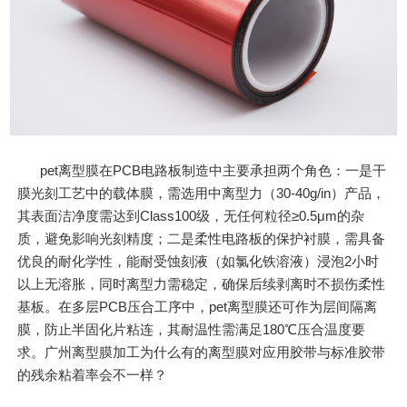
pet离型膜在PCB电路板制造中主要承担两个角色：一是干
膜光刻工艺中的载体膜，需选用中离型力（30-40g/in）产品，
其表面洁净度需达到Class100级，无任何粒径≥0.5μm的杂
质，避免影响光刻精度；二是柔性电路板的保护衬膜，需具备
优良的耐化学性，能耐受蚀刻液（如氯化铁溶液）浸泡2小时
以上无溶胀，同时离型力需稳定，确保后续剥离时不损伤柔性
基板。在多层PCB压合工序中，pet离型膜还可作为层间隔离
膜，防止半固化片粘连，其耐温性需满足180℃压合温度要
求。广州离型膜加工为什么有的离型膜对应用胶带与标准胶带
的残余粘着率会不一样？