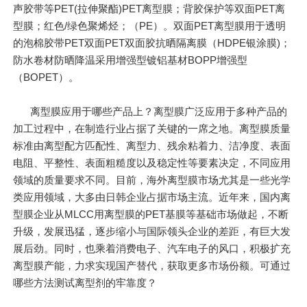
声胶带等PET(拉伸聚酯)PET离型膜；背胶保护等双面PET离
型膜；红色/绿色聚烯烃；（PE）。双面PET离型膜用于透明
的泡棉胶带PET双面PET双面胶抗晒隔离膜（HDPE银涂膜)；
防水卷材防晒降温采用增强型镀铝基材BOPP增强型
（BOPET）。
离型膜应用于哪些产品上？离型膜广泛应用于多种产品的
加工过程中，在制造行业占据了关键的一席之地。离型膜质量
标准由离型配方匹配性、离型力、残余粘着力、洁净度、表面
电阻、平整性、表面粗糙度以及稳定性等要素决定，不同应用
领域的质量要求不同。目前，海外离型膜市场尤其是一些光学
类应用领域，大多由日韩企业占据市场主流。近年来，国内离
型膜企业从MLCC用离型膜的PET基膜等基础市场做起，不断
升级，发展迅猛，逐步缩小与国际领头企业的差距，有巨大发
展后劲。同时，也乘着消费电子、汽车电子的风口，积极扩充
离型膜产能，力求实现国产替代，获取更多市场份额。可通过
哪些方法测试离型剂的牢靠度？