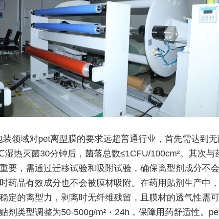
包装领域对pet离型膜的要求远超普通行业，首先需达到
℃湿热灭菌30分钟后，菌落总数≤1CFU/100cm²。其次
重要，需通过迁移试验和吸附试验，确保离型剂成分不
时药品有效成分也不会被膜材吸附。在药用贴剂生产中，p
稳定的离型力，剥离时无纤维残留，且膜材的透气性需
剂类型调整为50-500g/m²・24h，保障用药舒适性。pe