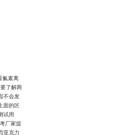
看氟素离
想要了解两
面不会发
上面的区
测试用
参考厂家提
而亚克力