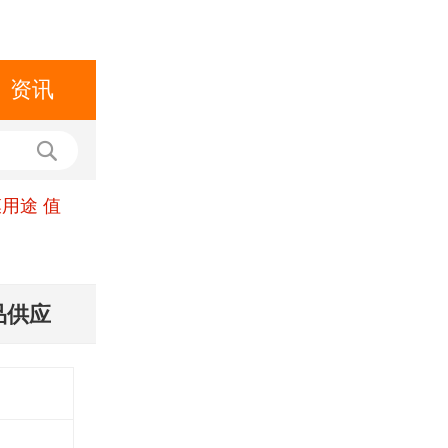
资讯
用途 值
品供应