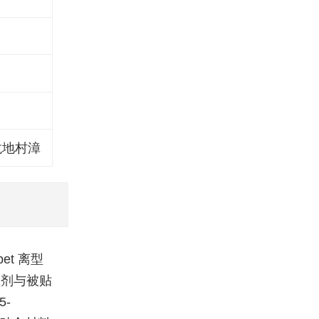
龙地村漳
t 离型
型剂与被贴
-