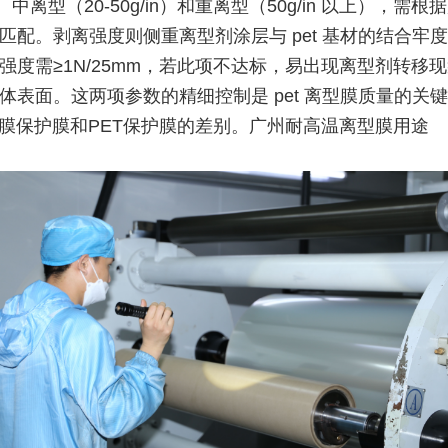
n）、中离型（20-50g/in）和重离型（50g/in 以上），需
匹配。剥离强度则侧重离型剂涂层与 pet 基材的结合牢
强度需≥1N/25mm，若此项不达标，易出现离型剂转移
体表面。这两项参数的精细控制是 pet 离型膜质量的关
型膜保护膜和PET保护膜的差别。广州耐高温离型膜用途