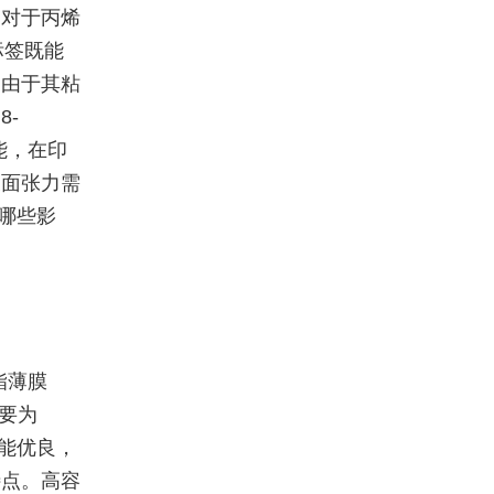
。对于丙烯
标签既能
，由于其粘
8-
能，在印
表面张力需
有哪些影
酯薄膜
主要为
性能优良，
特点。高容