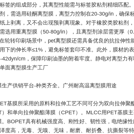
标签的组成部分，其离型性能需与标签胶粘剂精细匹配
剂，需选用硅酮离型膜，离型力控制在20-30g/in，确保
纸上剥离，又不会出现预剥离现象。对于橡胶类胶粘剂
选用重离型膜（50-80g/in），且离型剂涂层需更厚（0.
。在轮转印刷场景中，pet离型膜还需具备优良的抗拉伸性
用下的伸长率≤1%，避免标签套印不准。此外，膜材的
8-42dyn/cm，保障印刷油墨的附着牢度。静电对离型力
单面离型膜生产工厂
膜生产供销平台-种类齐全。广州耐高温离型膜用途
PET基膜所采用的原料和拉伸工艺不同可分为双向拉伸聚
ET）和单向拉伸聚酯薄膜（CPET）。MLCC用PET基膜
T膜。BOPET具有机械强度高、刚性好、韧性强，电绝缘
泽度高，无毒、无嗅、无味，耐磨、耐折叠、抗撕裂等