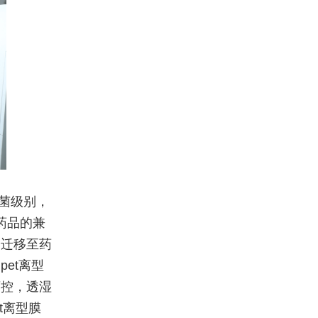
无菌级别，
与药品的兼
会迁移至药
et离型
可控，透湿
t离型膜