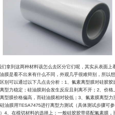
我们拿到这两种材料该怎么去区分它们呢，其实从表面上
油膜是看不出来有什么不同，外观几乎很难辩别，所以
区别可以通过以下几点去分析：1、氟素离型膜对硅胶胶
离型力稳定；硅油膜则会发生反应且剥离不开；2、价格
离型膜价格偏高，而硅油膜相对较低；3、氟素膜离型力
G，硅油膜用TESA7475进行离型力测试（具体测试步骤可
）4、在模切材料的选择上：一般硅胶胶带搭配氟素膜，