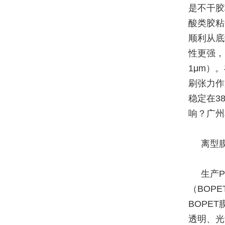
是不干胶
酸类胶粘
顺利从底
性更强，需
1μm）
刷张力作
稳定在3
响？广州
离型
生产
（BOP
BOPE
透明、光