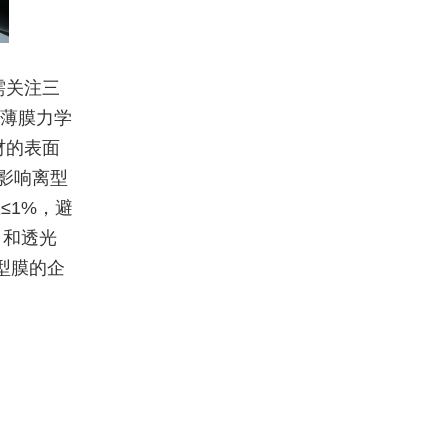
需关注三
的薄膜力学
材的表面
，影响离型
≤1%，避
）和透光
型膜的企