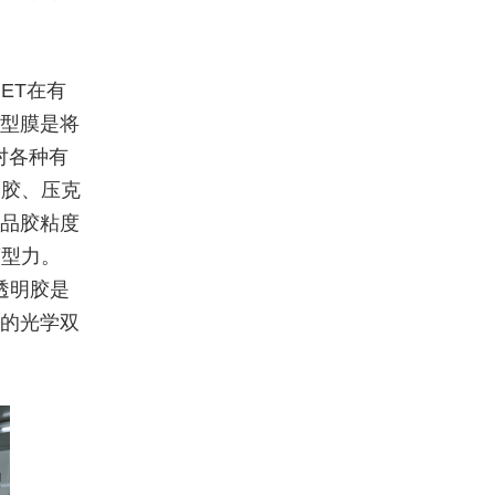
ET在有
离型膜是将
对各种有
熔胶、压克
产品胶粘度
离型力。
透明胶是
成的光学双