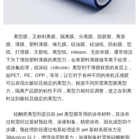
离型膜，又称剥离膜、隔离膜、分离膜、阻胶膜、离形
膜、薄膜、塑料薄膜、掩孔膜、硅油膜、硅油纸、防粘膜、型
纸、打滑膜、天那纸、离型纸、release、无纺布膜。通常情况
下为了增加塑料薄膜的离型力，会将塑料薄膜做等离子处理，
或涂氟处理，或涂硅（silicone）离型剂于薄膜材质的表层上，
如PET、PE、OPP，等等；让它对于各种不同的有机压感胶
可以表现出极轻且稳定的离型力。根据不同所需离型膜离型
力，隔离产品胶的粘性不同，离型力相对应调整，使之在剥离
时达到极轻且稳定的离型力。
硅酮类离型剂是目前 pet 离型膜常用的涂布材料，其涂布
过程需经过基材预处理、涂液制备、精密涂布、固化成型四个
步骤。预处理阶段通过电晕处理提升 pet 基材表面张力至
38dyn/cm 以上，增强涂层附着力；涂液制备时需将硅酮树脂