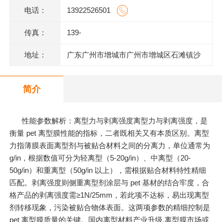
电话：
13922526501
传真：
139-
地址：
广东广州市增城市广州市增城区石滩镇沙
庄龙地村漳州一路12号一楼
简介
性能参数解析：离型力与剥离强度离型力与剥离强度，是
衡量 pet 离型膜性能的指标，二者既相关又有本质区别。离型
力指薄膜表面离型剂与被贴合材料之间的分离力，单位通常为
g/in，根据数值可分为轻离型（5-20g/in）、中离型（20-
50g/in）和重离型（50g/in 以上），需根据贴合材料特性精细
匹配。剥离强度则侧重离型剂涂层与 pet 基材的结合牢度，合
格产品的剥离强度需≥1N/25mm，若此项不达标，易出现离型
剂转移现象，污染被贴合物体表面。这两项参数的精细控制是
pet 离型膜质量的关键。国内离型材料产业升级,离型膜市场或