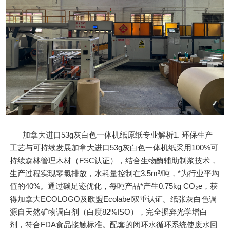
加拿大进口53g灰白色一体机纸原纸专业解析1. 环保生产
工艺与可持续发展加拿大进口53g灰白色一体机纸采用100%可
持续森林管理木材（FSC认证），结合生物酶辅助制浆技术，
生产过程实现零氯排放，水耗量控制在3.5m³/吨，*为行业平均
值的40%。通过碳足迹优化，每吨产品*产生0.75kg CO₂e，获
得加拿大ECOLOGO及欧盟Ecolabel双重认证。纸张灰白色调
源自天然矿物调白剂（白度82%ISO），完全摒弃光学增白
剂，符合FDA食品接触标准。配套的闭环水循环系统使废水回