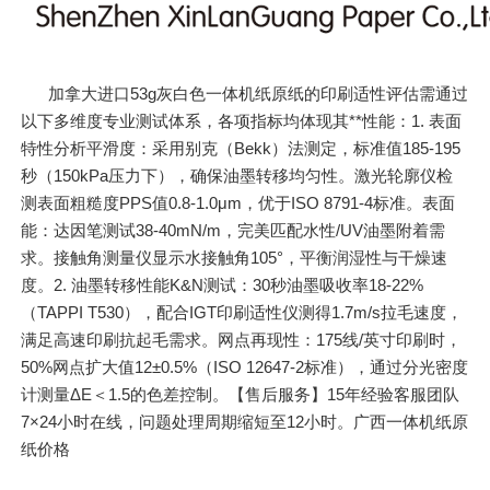
加拿大进口53g灰白色一体机纸原纸的印刷适性评估需通过
以下多维度专业测试体系，各项指标均体现其**性能：1. 表面
特性分析平滑度：采用别克（Bekk）法测定，标准值185-195
秒（150kPa压力下），确保油墨转移均匀性。激光轮廓仪检
测表面粗糙度PPS值0.8-1.0μm，优于ISO 8791-4标准。表面
能：达因笔测试38-40mN/m，完美匹配水性/UV油墨附着需
求。接触角测量仪显示水接触角105°，平衡润湿性与干燥速
度。2. 油墨转移性能K&N测试：30秒油墨吸收率18-22%
（TAPPI T530），配合IGT印刷适性仪测得1.7m/s拉毛速度，
满足高速印刷抗起毛需求。网点再现性：175线/英寸印刷时，
50%网点扩大值12±0.5%（ISO 12647-2标准），通过分光密度
计测量ΔE＜1.5的色差控制。【售后服务】15年经验客服团队
7×24小时在线，问题处理周期缩短至12小时。广西一体机纸原
纸价格