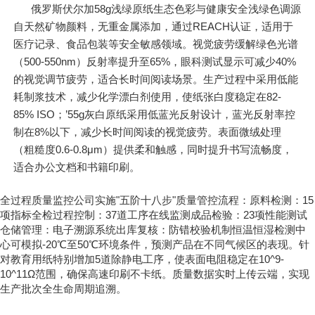
俄罗斯伏尔加58g浅绿原纸生态色彩与健康安全浅绿色调源
自天然矿物颜料，无重金属添加，通过REACH认证，适用于
医疗记录、食品包装等安全敏感领域。视觉疲劳缓解绿色光谱
（500-550nm）反射率提升至65%，眼科测试显示可减少40%
的视觉调节疲劳，适合长时间阅读场景。生产过程中采用低能
耗制浆技术，减少化学漂白剂使用，使纸张白度稳定在82-
85% ISO；’55g灰白原纸采用低蓝光反射设计，蓝光反射率控
制在8%以下，减少长时间阅读的视觉疲劳。表面微绒处理
（粗糙度0.6-0.8μm）提供柔和触感，同时提升书写流畅度，
适合办公文档和书籍印刷。
全过程质量监控公司实施"五阶十八步"质量管控流程：原料检测：15
项指标全检过程控制：37道工序在线监测成品检验：23项性能测试
仓储管理：电子溯源系统出库复核：防错校验机制恒温恒湿检测中
心可模拟-20℃至50℃环境条件，预测产品在不同气候区的表现。针
对教育用纸特别增加5道除静电工序，使表面电阻稳定在10^9-
10^11Ω范围，确保高速印刷不卡纸。质量数据实时上传云端，实现
生产批次全生命周期追溯。