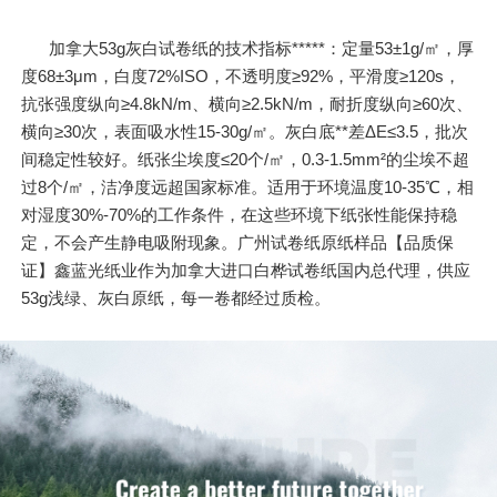
加拿大53g灰白试卷纸的技术指标*****：定量53±1g/㎡，厚
度68±3μm，白度72%ISO，不透明度≥92%，平滑度≥120s，
抗张强度纵向≥4.8kN/m、横向≥2.5kN/m，耐折度纵向≥60次、
横向≥30次，表面吸水性15-30g/㎡。灰白底**差ΔE≤3.5，批次
间稳定性较好。纸张尘埃度≤20个/㎡，0.3-1.5mm²的尘埃不超
过8个/㎡，洁净度远超国家标准。适用于环境温度10-35℃，相
对湿度30%-70%的工作条件，在这些环境下纸张性能保持稳
定，不会产生静电吸附现象。广州试卷纸原纸样品【品质保
证】鑫蓝光纸业作为加拿大进口白桦试卷纸国内总代理，供应
53g浅绿、灰白原纸，每一卷都经过质检。