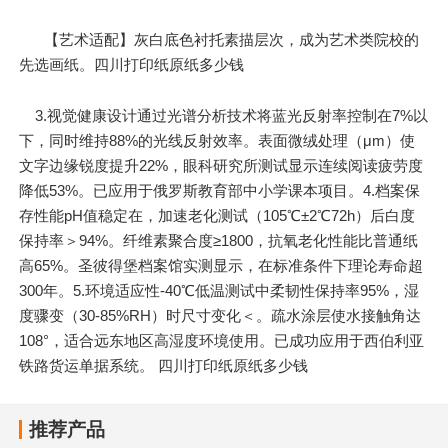
【艺术适配】灰白底色衬托素描层次，成为艺术类院校的
先选画纸。四川打印纸原纸多少钱
3.视觉健康设计通过光谱分析技术将蓝光反射率控制在7%以
下，同时维持88%的光线反射效率。表面微绒处理（μm）使
文字边缘锐度提升22%，眼科研究所测试显示连续阅读疲劳度
降低53%。已应用于俄罗斯教育部中小学课本项目。4.档案保
存性能pH值稳定在，加速老化测试（105℃±2℃72h）后白度
保持率＞94%。纤维素聚合度≥1800，抗氧老化性能比普通纸
高65%。圣彼得堡档案馆实测显示，在标准条件下理论寿命超
300年。5.环境适应性-40℃低温测试中柔韧性保持率95%，湿
度骤变（30-85%RH）时尺寸变化＜。疏水涂层使水接触角达
108°，适合远东地区高湿度环境使用。已成功应用于西伯利亚
铁路货运单据系统。 四川打印纸原纸多少钱
推荐产品