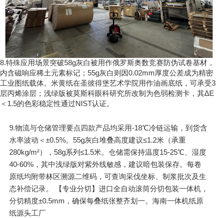
8.特殊应用场景突破58g灰白被用作俄罗斯奥数竞赛防伪试卷基材，
内含磁响应稀土元素标记；55g灰白则因0.02mm厚度公差成为精密
工业图纸载体。米黄纸在圣彼得堡艺术学院用作油画底纸，可承受3
层丙烯涂层；浅绿版被莫斯科眼科研究所改制为色弱检测卡，其ΔE
＜1.5的色彩稳定性通过NIST认证。
9.物流与仓储管理要点四款产品均采用-18℃冷链运输，到货含
水率波动＜±0.5%。55g灰白堆叠高度建议≤1.2米（承重
280kg/m²），58g系列≤1.5米。仓储需保持温度15-25℃、湿度
40-60%，其中浅绿版对紫外线敏感，建议暗包装保存。每卷
原纸均附带林区溯源二维码，可查询采伐坐标、制浆批次及生
态补偿记录。 【专业分切】进口全自动滚筒分切包装一体机，
分切精度±0.5mm，确保每叠纸张整齐划一。海南一体机纸原
纸源头工厂