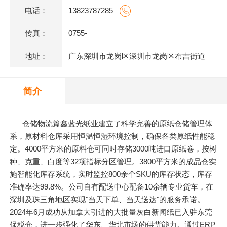
电话：
13823787285
传真：
0755-
地址：
广东深圳市龙岗区深圳市龙岗区布吉街道
甘坑同富裕工业园1号
简介
仓储物流篇鑫蓝光纸业建立了科学完善的原纸仓储管理体
系，原材料仓库采用恒温恒湿环境控制，确保各类原纸性能稳
定。4000平方米的原料仓可同时存储3000吨进口原纸卷，按树
种、克重、白度等32项指标分区管理。3800平方米的成品仓实
施智能化库存系统，实时监控800余个SKU的库存状态，库存
准确率达99.8%。公司自有配送中心配备10余辆专业货车，在
深圳及珠三角地区实现"当天下单、当天送达"的服务承诺。
2024年6月成功从加拿大引进的大批量灰白新闻纸已入驻东莞
保税仓，进一步强化了华东、华北市场的供货能力。通过ERP