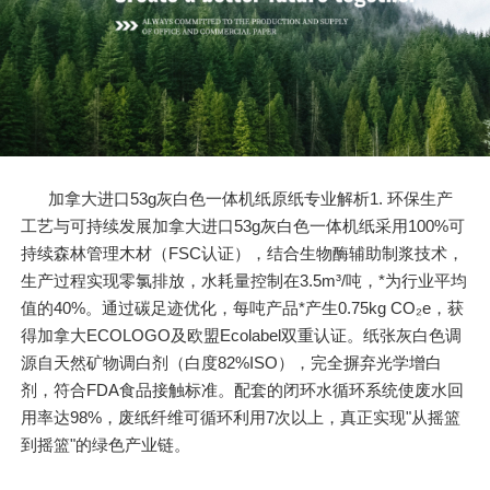
加拿大进口53g灰白色一体机纸原纸专业解析1. 环保生产
工艺与可持续发展加拿大进口53g灰白色一体机纸采用100%可
持续森林管理木材（FSC认证），结合生物酶辅助制浆技术，
生产过程实现零氯排放，水耗量控制在3.5m³/吨，*为行业平均
值的40%。通过碳足迹优化，每吨产品*产生0.75kg CO₂e，获
得加拿大ECOLOGO及欧盟Ecolabel双重认证。纸张灰白色调
源自天然矿物调白剂（白度82%ISO），完全摒弃光学增白
剂，符合FDA食品接触标准。配套的闭环水循环系统使废水回
用率达98%，废纸纤维可循环利用7次以上，真正实现"从摇篮
到摇篮"的绿色产业链。