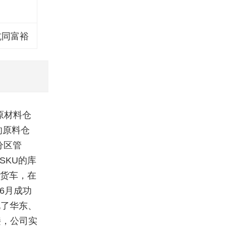
坑同富裕
原材料仓
的原料仓
分区管
SKU的库
业货车，在
6月成功
化了华东、
接，公司实