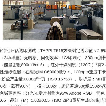
干燥特性评估透印测试：TAPPI T515方法测定透印值＜2.
（24h堆叠）无转移。固化效率：UV印刷时，300nm波长
能量密度800mJ/cm²），红外干燥测试（120℃）*需2.
性走纸性能：在理光IM C6000测试中，120ppm速度下
%，粉尘产生量0.008g/千页（ISO 15755）。耐折度：MI
0次（载荷9.8N），横向180次，远超普通53g纸150次标
色域覆盖率：分光光度计测量达95% Adobe RGB，青色
±0.05，品红（M）1.60±0.05（ISO 284重新生成复制