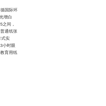
遵循国际环
荧光增白
5之间，
比普通纸张
方式实
3小时眼
注教育用纸