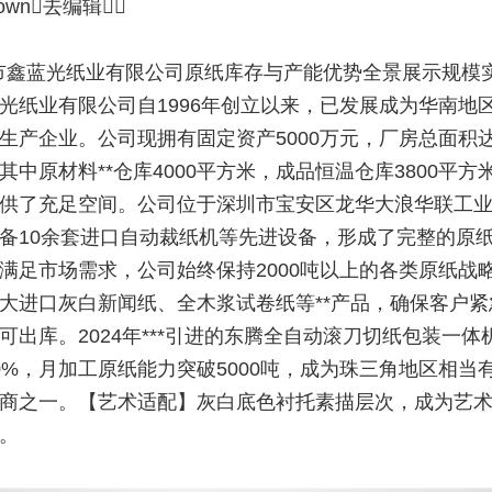
down去编辑
市鑫蓝光纸业有限公司原纸库存与产能优势全景展示规模
光纸业有限公司自1996年创立以来，已发展成为华南地区
生产企业。公司现拥有固定资产5000万元，厂房总面积达2
其中原材料**仓库4000平方米，成品恒温仓库3800平方
供了充足空间。公司位于深圳市宝安区龙华大浪华联工
备10余套进口自动裁纸机等先进设备，形成了完整的原
满足市场需求，公司始终保持2000吨以上的各类原纸战
大进口灰白新闻纸、全木浆试卷纸等**产品，确保客户紧
可出库。2024年***引进的东腾全自动滚刀切纸包装一体
0%，月加工原纸能力突破5000吨，成为珠三角地区相当
商之一。【艺术适配】灰白底色衬托素描层次，成为艺
。