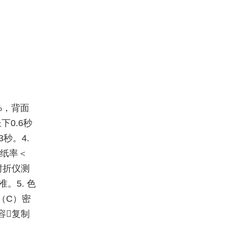
5%，背面
下0.6秒
3秒。4.
卡纸率＜
T耐折仪测
准。5. 色
（C）密
内容复制