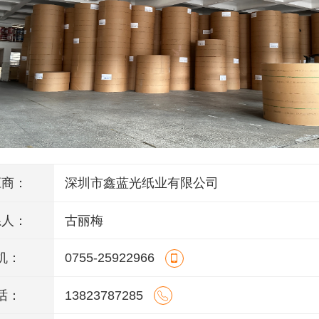
应商：
深圳市鑫蓝光纸业有限公司
系人：
古丽梅
机：
0755-25922966
话：
13823787285