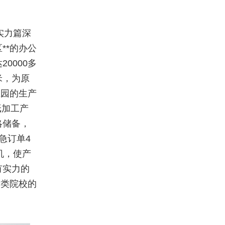
实力篇深
**的办公
0000多
米，为原
业园的生产
纸加工产
略储备，
急订单4
机，使产
有实力的
术类院校的