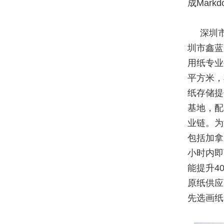
成Mark
深圳
圳市鑫蓝
用纸专业
平方米，
纸存储提
基地，配
业链。为
包括加拿
小时内即
能提升4
原纸供应
先选画纸