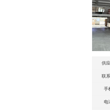
供
联
手
电