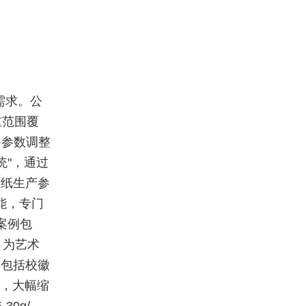
需求。公
重范围覆
备参数调整
统"，通过
原纸生产参
能，专门
案例包
、为艺术
，包括校徽
日，大幅缩