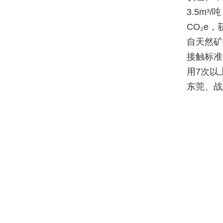
3.5m³
CO₂e，
自天然矿
接触标准
用7次以
东莞、战