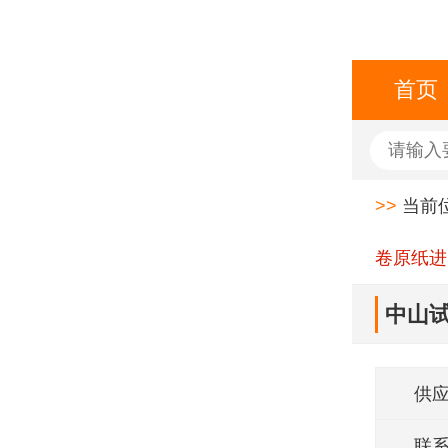
首页
>>
当前
卷原纸进
中山
供
联