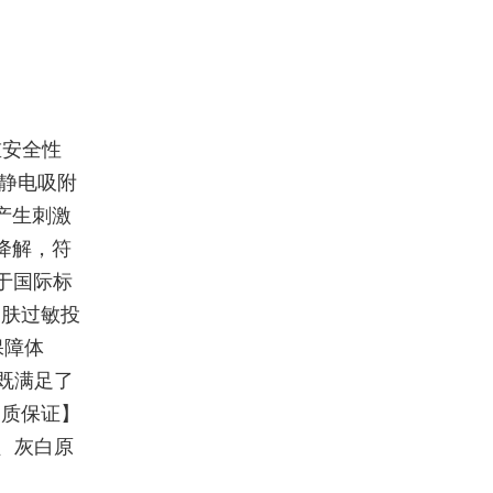
重安全性
免静电吸附
会产生刺激
降解，符
低于国际标
皮肤过敏投
保障体
既满足了
品质保证】
、灰白原