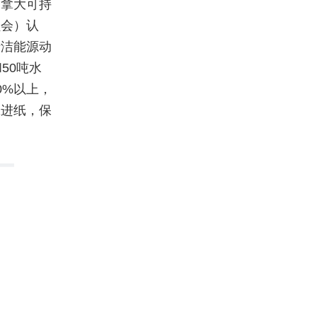
加拿大可持
员会）认
清洁能源动
50吨水
0%以上，
张进纸，保