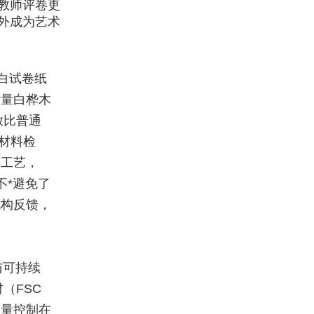
教师评卷更
外成为艺术
白试卷纸
质量白桦木
放比普通
触材料检
胶工艺，
不*避免了
机构反馈，
与可持续
（FSC
耗量控制在