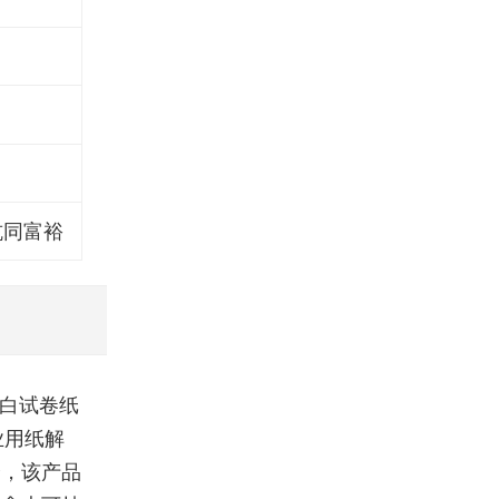
坑同富裕
灰白试卷纸
业用纸解
全，该产品