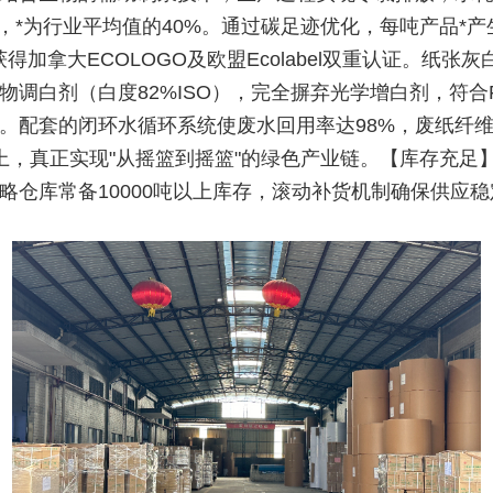
/吨，*为行业平均值的40%。通过碳足迹优化，每吨产品*产生0
获得加拿大ECOLOGO及欧盟Ecolabel双重认证。纸张
物调白剂（白度82%ISO），完全摒弃光学增白剂，符合
。配套的闭环水循环系统使废水回用率达98%，废纸纤
上，真正实现"从摇篮到摇篮"的绿色产业链。【库存充足
略仓库常备10000吨以上库存，滚动补货机制确保供应稳