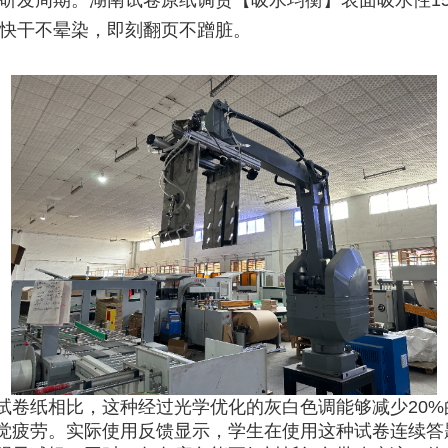
研发周期。湖南试卷原纸调货【吸水均衡】表面吸水性15-3
快干不晕染，即刻翻页不蹭脏。
试卷纸相比，这种经过光学优化的灰白色调能够减少20%
觉疲劳。实际使用反馈显示，学生在使用这种试卷连续答