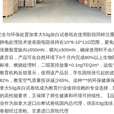
安全与环保处置加拿大53g灰白试卷纸在使用阶段同样注
静电处理技术使表面电阻保持在10^9-10^11Ω范围，避
张撕裂度纵向≥550mN，横向≥300mN，确保使用时不
废弃后，产品可在自然环境下6个月内完成90%以上生物
标准。燃烧处理时，二噁英排放量<0.1ngTEQ/m³，远
教育机构反馈显示，使用该产品后，学生因纸张引起的
82%，教室空气质量投诉减少65%。这种***的环保健康
拿大53g灰白试卷纸成为教育行业值得信赖的专业选择，
的高性能要求，又保障了师生健康和环境可持续性。【
业作为加拿大进口白桦试卷纸国内总代理，供应53g浅绿
卷都经过质检。甘肃进口原纸代理