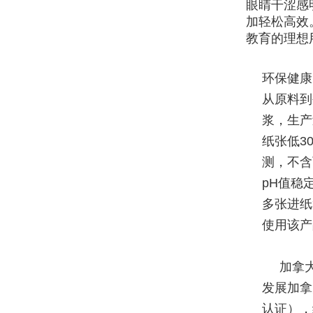
眼睛干涩感
加轻松高效
教育的理想
环保健康
从原料到
浆，生产
纸张低3
测，不含
pH值稳
多张进纸
使用该产
加拿
发展加拿
认证），