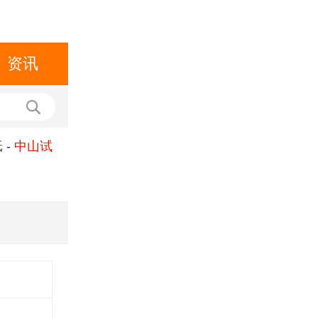
资讯
纸
-
中山试