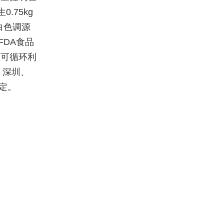
.75kg
灰白色调源
FDA食品
维可循环利
】深圳、
定。