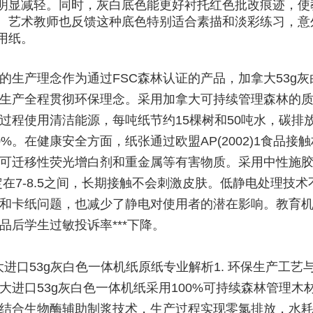
明显减轻。同时，灰白底色能更好衬托红色批改痕迹，使
。艺术教师也反馈这种底色特别适合素描和淡彩练习，意
用纸。
的生产理念作为通过FSC森林认证的产品，加拿大53g灰
生产全程贯彻环保理念。采用加拿大可持续管理森林的
过程使用清洁能源，每吨纸节约15棵树和50吨水，碳排
0%。在健康安全方面，纸张通过欧盟AP(2002)1食品接
可迁移性荧光增白剂和重金属等有害物质。采用中性施
定在7-8.5之间，长期接触不会刺激皮肤。低静电处理技术
和卡纸问题，也减少了静电对使用者的潜在影响。教育
品后学生过敏投诉率***下降。
大进口53g灰白色一体机纸原纸专业解析1. 环保生产工艺
大进口53g灰白色一体机纸采用100%可持续森林管理木材
结合生物酶辅助制浆技术，生产过程实现零氯排放，水