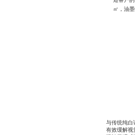
短客户的
㎡，油墨
与传统纯白
有效缓解视