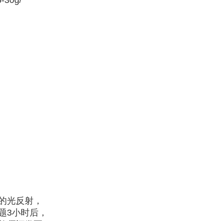
0g/
的光反射，
题3小时后，