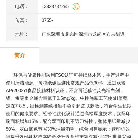
电话：
13823787285
传真：
0755-
地址：
广东深圳市龙岗区深圳市龙岗区布吉街道
甘坑同富裕工业园1号
简介
环保与健康性能采用FSC认证可持续林木浆，生产过程中
使用清洁能源，每吨纸碳足迹比常规产品低30%。通过欧盟
AP(2002)1食品接触材料认证，不含可迁移性荧光增白剂，
铅、汞等重金属含量低于0.5mg/kg。中性施胶工艺使pH值稳
定在7-8.5，经检测连续接触不会引起皮肤刺激，符合学生长期
使用的健康要求。经济性优化设计通过高松厚度技术，实际印
刷面积增加15%，配合双面印刷不透印特性，整体用纸量减少
50%。灰白底色节省30%油墨消耗，综合测算显示：速印机效
率提升20%耗材成本降低35%设备维护频次减少40% 批量采购