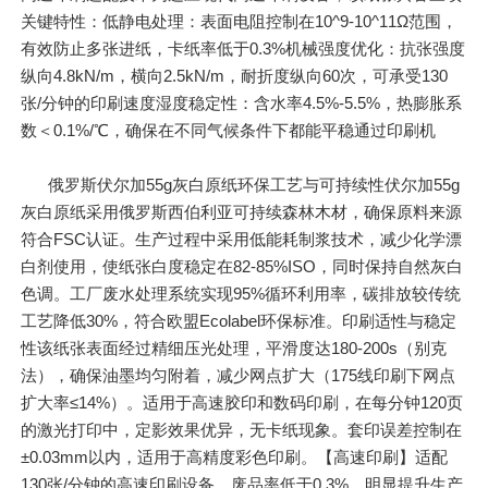
关键特性：低静电处理：表面电阻控制在10^9-10^11Ω范围，
有效防止多张进纸，卡纸率低于0.3%机械强度优化：抗张强度
纵向4.8kN/m，横向2.5kN/m，耐折度纵向60次，可承受130
张/分钟的印刷速度湿度稳定性：含水率4.5%-5.5%，热膨胀系
数＜0.1%/℃，确保在不同气候条件下都能平稳通过印刷机
俄罗斯伏尔加55g灰白原纸环保工艺与可持续性伏尔加55g
灰白原纸采用俄罗斯西伯利亚可持续森林木材，确保原料来源
符合FSC认证。生产过程中采用低能耗制浆技术，减少化学漂
白剂使用，使纸张白度稳定在82-85%ISO，同时保持自然灰白
色调。工厂废水处理系统实现95%循环利用率，碳排放较传统
工艺降低30%，符合欧盟Ecolabel环保标准。印刷适性与稳定
性该纸张表面经过精细压光处理，平滑度达180-200s（别克
法），确保油墨均匀附着，减少网点扩大（175线印刷下网点
扩大率≤14%）。适用于高速胶印和数码印刷，在每分钟120页
的激光打印中，定影效果优异，无卡纸现象。套印误差控制在
±0.03mm以内，适用于高精度彩色印刷。【高速印刷】适配
130张/分钟的高速印刷设备，废品率低于0.3%，明显提升生产