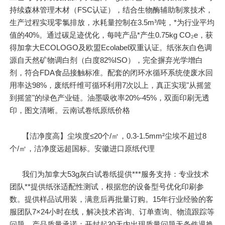
持续森林管理木材（FSC认证），结合生物酶辅助制浆技术，
生产过程实现零氯排放，水耗量控制在3.5m³/吨，*为行业平均
值的40%。通过碳足迹优化，每吨产品*产生0.75kg CO₂e，获
得加拿大ECOLOGO及欧盟Ecolabel双重认证。纸张灰白色调
源自天然矿物调白剂（白度82%ISO），完全摒弃光学增白
剂，符合FDA食品接触标准。配套的闭环水循环系统使废水回
用率达98%，废纸纤维可循环利用7次以上，真正实现"从摇篮
到摇篮"的绿色产业链。油墨吸收率20%-45%，双面印刷无透
印，图文清晰。云南试卷纸原纸价格
【洁净度高】尘埃度≤20个/㎡，0.3-1.5mm²尘埃不超过8
个/㎡，洁净度远超国标。安徽进口原纸代理
我们为加拿大53g灰白试卷纸提供***服务支持：专业技术
团队**提供纸张适配性测试，根据您的设备型号优化印刷参
数。提供样品试用装，满意后再批量订购。15年行业经验的客
服团队7×24小时在线，解决技术咨询、订单查询、物流跟踪等
问题。产品质量承诺：开封起30天内出现质量问题无条件退换