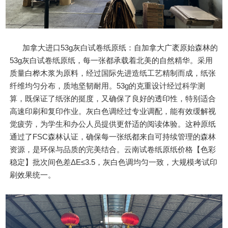
加拿大进口53g灰白试卷纸原纸：自加拿大广袤原始森林的
53g灰白试卷纸原纸，每一张都承载着北美的自然精华。采用
质量白桦木浆为原料，经过国际先进造纸工艺精制而成，纸张
纤维均匀分布，质地坚韧耐用。53g的克重设计经过科学测
算，既保证了纸张的挺度，又确保了良好的透印性，特别适合
高速印刷和复印作业。灰白色调经过专业调配，能有效缓解视
觉疲劳，为学生和办公人员提供更舒适的阅读体验。这种原纸
通过了FSC森林认证，确保每一张纸都来自可持续管理的森林
资源，是环保与品质的完美结合。云南试卷纸原纸价格【色彩
稳定】批次间色差ΔE≤3.5，灰白色调均匀一致，大规模考试印
刷效果统一。