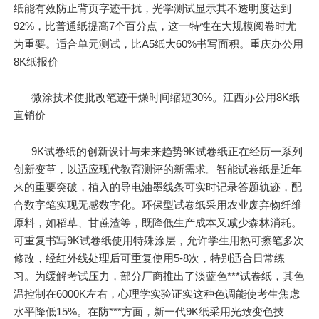
纸能有效防止背页字迹干扰，光学测试显示其不透明度达到
92%，比普通纸提高7个百分点，这一特性在大规模阅卷时尤
为重要。适合单元测试，比A5纸大60%书写面积。重庆办公用
8K纸报价
微涂技术使批改笔迹干燥时间缩短30%。江西办公用8K纸
直销价
9K试卷纸的创新设计与未来趋势9K试卷纸正在经历一系列
创新变革，以适应现代教育测评的新需求。智能试卷纸是近年
来的重要突破，植入的导电油墨线条可实时记录答题轨迹，配
合数字笔实现无感数字化。环保型试卷纸采用农业废弃物纤维
原料，如稻草、甘蔗渣等，既降低生产成本又减少森林消耗。
可重复书写9K试卷纸使用特殊涂层，允许学生用热可擦笔多次
修改，经红外线处理后可重复使用5-8次，特别适合日常练
习。为缓解考试压力，部分厂商推出了淡蓝色***试卷纸，其色
温控制在6000K左右，心理学实验证实这种色调能使考生焦虑
水平降低15%。在防***方面，新一代9K纸采用光致变色技