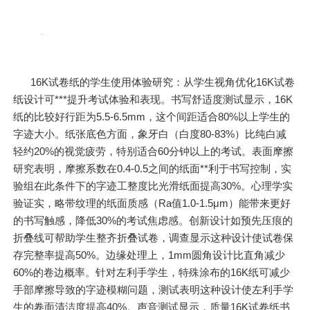
16K试卷纸的学生使用体验研究：从学生视角优化16K试卷
纸设计可***提升考试体验和表现。书写舒适度测试显示，16K
纸的比较好行距为5.5-6.5mm，这个间距适合80%以上学生的
字迹大小。纸张底色方面，象牙白（白度80-83%）比纯白减
轻约20%的视觉疲劳，特别适合60分钟以上的考试。表面摩擦
研究表明，摩擦系数在0.4-0.5之间的纸面**利于书写控制，实
验组在此条件下的字迹工整度比光滑纸面提高30%。心理学实
验证实，略带纹理的纸面质感（Ra值1.0-1.5μm）能带来更好
的书写触感，降低30%的考试焦虑感。创新设计如预先压痕的
折叠线可帮助学生整齐折叠试卷，调查显示这种设计使试卷保
存完整率提高50%。边缘处理上，1mm圆角设计比直角减少
60%的卷边概率。针对左利手学生，特殊涂布的16K纸可减少
手部摩擦导致的字迹模糊问题，测试表明这种设计使左利手学
生的卷面清洁度提高40%。声音测试显示，质量16K试卷纸书