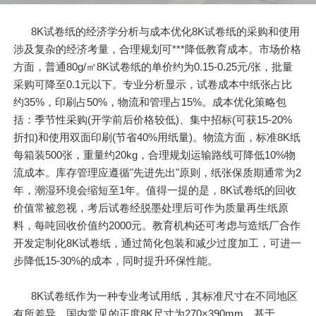
8K试卷纸的经济学分析与成本优化8K试卷纸的采购和使用
涉及复杂的经济考量，合理规划可***降低教育成本。市场价格
方面，普通80g/㎡8K试卷纸的单价约为0.15-0.25元/张，批量
采购可降至0.1元以下。专业分析显示，试卷成本中纸张占比
约35%，印刷占50%，物流和管理占15%。成本优化策略包
括：季节性采购(开学前后价格较低)、集中招标(可获15-20%
折扣)和使用双面印刷(节省40%用纸量)。物流方面，标准8K纸
每箱装500张，重量约20kg，合理规划运输路线可降低10%物
流成本。库存管理应遵循"先进先出"原则，纸张保质期通常为2
年，潮湿环境会缩短至1年。值得一提的是，8K试卷纸的回收
价值常被忽视，考后试卷经脱墨处理后可作为质量再生纸原
料，每吨回收价值约2000元。教育机构还可考虑与造纸厂合作
开发定制化8K试卷纸，通过简化包装和减少过度加工，可进一
步降低15-30%的成本，同时提升环保性能。
8K试卷纸作为一种专业考试用纸，其标准尺寸在不同地区
有所差异。国内常见的正度8K尺寸为270×390mm，基于