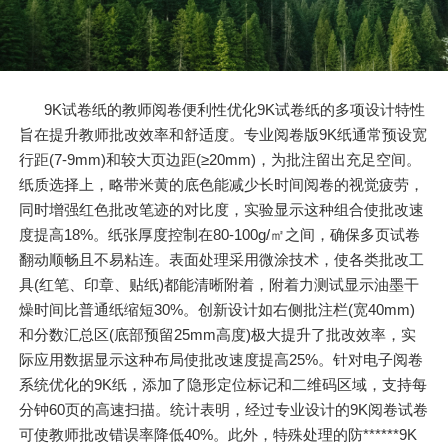
9K试卷纸的教师阅卷便利性优化9K试卷纸的多项设计特性
旨在提升教师批改效率和舒适度。专业阅卷版9K纸通常预设宽
行距(7-9mm)和较大页边距(≥20mm)，为批注留出充足空间。
纸质选择上，略带米黄的底色能减少长时间阅卷的视觉疲劳，
同时增强红色批改笔迹的对比度，实验显示这种组合使批改速
度提高18%。纸张厚度控制在80-100g/㎡之间，确保多页试卷
翻动顺畅且不易粘连。表面处理采用微涂技术，使各类批改工
具(红笔、印章、贴纸)都能清晰附着，附着力测试显示油墨干
燥时间比普通纸缩短30%。创新设计如右侧批注栏(宽40mm)
和分数汇总区(底部预留25mm高度)极大提升了批改效率，实
际应用数据显示这种布局使批改速度提高25%。针对电子阅卷
系统优化的9K纸，添加了隐形定位标记和二维码区域，支持每
分钟60页的高速扫描。统计表明，经过专业设计的9K阅卷试卷
可使教师批改错误率降低40%。此外，特殊处理的防******9K