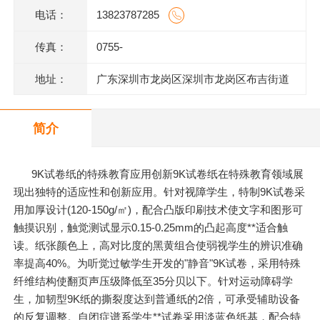
电话：
13823787285
传真：
0755-
地址：
广东深圳市龙岗区深圳市龙岗区布吉街道
甘坑同富裕工业园1号
简介
9K试卷纸的特殊教育应用创新9K试卷纸在特殊教育领域展
现出独特的适应性和创新应用。针对视障学生，特制9K试卷采
用加厚设计(120-150g/㎡)，配合凸版印刷技术使文字和图形可
触摸识别，触觉测试显示0.15-0.25mm的凸起高度**适合触
读。纸张颜色上，高对比度的黑黄组合使弱视学生的辨识准确
率提高40%。为听觉过敏学生开发的"静音"9K试卷，采用特殊
纤维结构使翻页声压级降低至35分贝以下。针对运动障碍学
生，加韧型9K纸的撕裂度达到普通纸的2倍，可承受辅助设备
的反复调整。自闭症谱系学生**试卷采用淡蓝色纸基，配合特