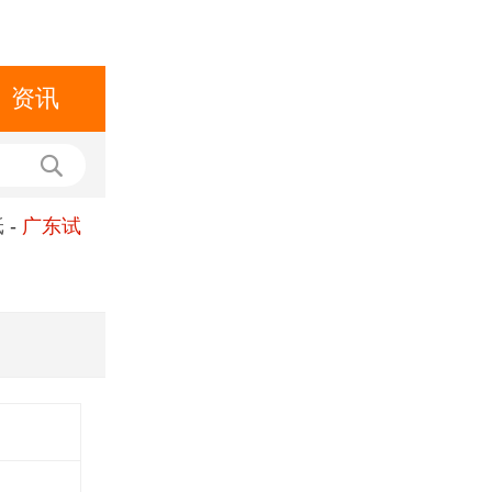
资讯
纸
-
广东试