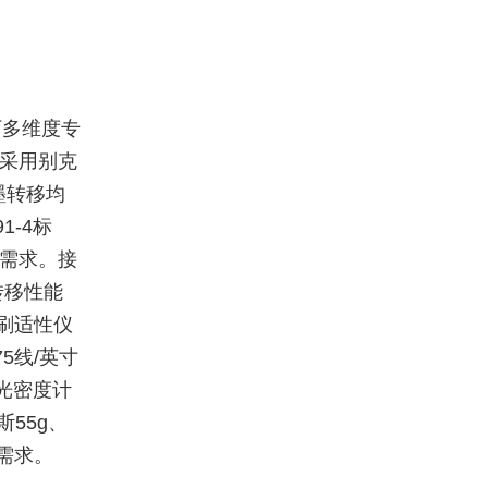
下多维度专
：采用别克
油墨转移均
1-4标
着需求。接
转移性能
印刷适性仪
5线/英寸
分光密度计
55g、
需求。