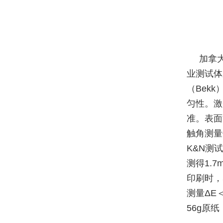
加拿
业测试体
（Bekk
匀性。激光
准。表面
触角测量
K&N测试
测得1.
印刷时，5
测量ΔE
56g原