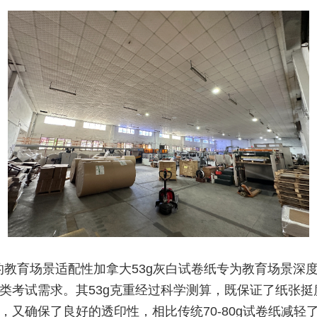
的教育场景适配性加拿大53g灰白试卷纸专为教育场景深
类考试需求。其53g克重经过科学测算，既保证了纸张挺
，又确保了良好的透印性，相比传统70-80g试卷纸减轻