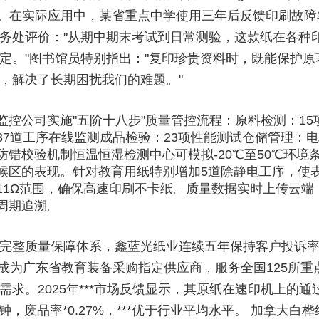
能。在实际应用中，某省重点中学使用三年后反馈印刷故障
教务处评价："从期中期末考试到日常测验，这款纸在各种
定。"图书馆员特别指出："复印珍贵资料时，既能保护原
，解决了长期困扰我们的难题。"
监控公司实施"五阶十八步"质量管控流程：原料检测：15
37道工序在线监测成品检验：23项性能测试仓储管理：
防错校验机制恒温恒湿检测中心可模拟-20℃至50℃环境
候区的表现。针对教育用纸特别增加5道除静电工序，使
10^11Ω范围，确保高速印刷不卡纸。质量数据实时上传云
周期追溯。
完整质量保障体系，鑫蓝光纸业连续五年保持客户投诉
%，成为广东省教育装备采购指定供应商，服务全国125所重
需求。2025年***市场反馈显示，其原纸在速印机上的通
分钟，废品率*0.27%，***优于行业平均水平。 加拿大白