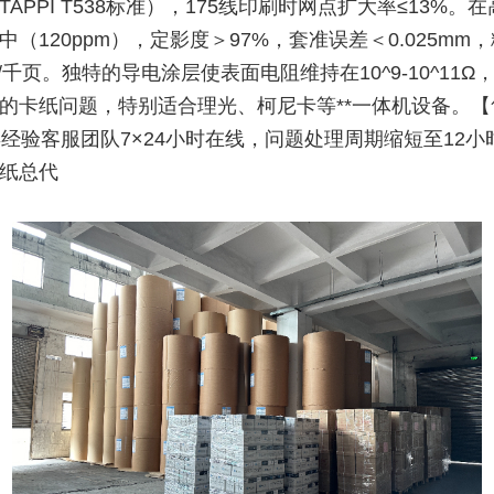
s（TAPPI T538标准），175线印刷时网点扩大率≤13%。
中（120ppm），定影度＞97%，套准误差＜0.025mm
1g/千页。独特的导电涂层使表面电阻维持在10^9-10^11
的卡纸问题，特别适合理光、柯尼卡等**一体机设备。【
年经验客服团队7×24小时在线，问题处理周期缩短至12小
纸总代