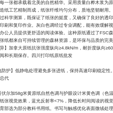
每一张都承载着北美的自然精华。采用质量白桦木浆为
造纸工艺精制而成，纸张纤维均匀分布，质地坚韧耐用。5
过科学测算，既保证了纸张的挺度，又确保了良好的透
印刷和复印作业。灰白色调经过专业调配，能有效缓解
办公人员提供更舒适的阅读体验。这种原纸通过了FSC
张纸都来自可持续管理的森林资源，是环保与品质的完
异】加拿大原纸抗张强度纵向≥4.8kN/m，耐折度纵向≥6
阅和长期保存。四川打印纸原纸批发
电防护】低静电处理避免多张进纸，保持高速印刷稳定性
总代
斯伏尔加58g米黄原纸自然色调与护眼设计米黄色调（色温4
纸张视觉效果，蓝光反射率<7%，降低长时间阅读的视
育部选为部分教科书用纸。书写与触感优化表面微绒处理（R