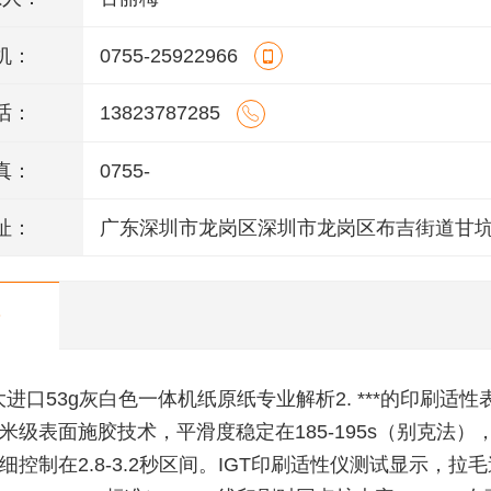
机：
0755-25922966
话：
13823787285
真：
0755-
址：
广东深圳市龙岗区深圳市龙岗区布吉街道甘
工业园1号
进口53g灰白色一体机纸原纸专业解析2. ***的印刷适性
米级表面施胶技术，平滑度稳定在185-195s（别克法）
细控制在2.8-3.2秒区间。IGT印刷适性仪测试显示，拉