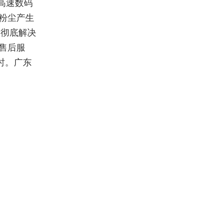
在高速数码
，粉尘产生
Ω，彻底解决
售后服
时。广东