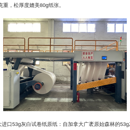
g克重，松厚度媲美80g纸张。
大进口53g灰白试卷纸原纸：自加拿大广袤原始森林的53