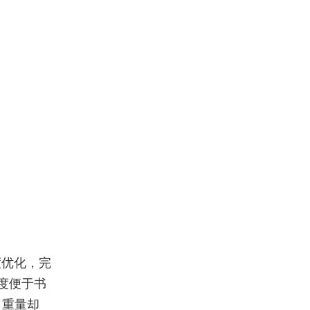
度优化，完
度便于书
了重量却