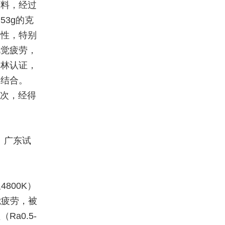
原料，经过
3g的克
印性，特别
视觉疲劳，
森林认证，
美结合。
0次，经得
。广东试
800K）
觉疲劳，被
a0.5-