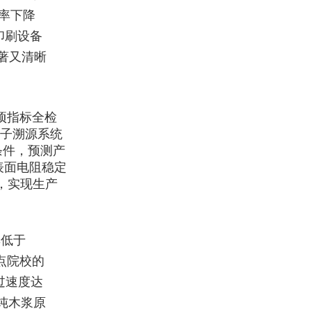
率下降
印刷设备
著又清晰
项指标全检
电子溯源系统
条件，预测产
表面电阻稳定
端，实现生产
率低于
点院校的
过速度达
桦纯木浆原