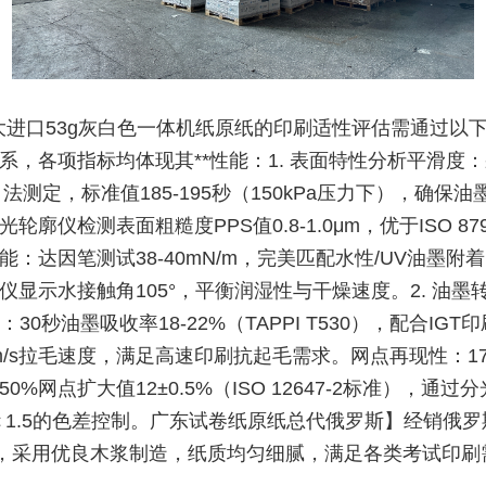
大进口53g灰白色一体机纸原纸的印刷适性评估需通过以
系，各项指标均体现其**性能：1. 表面特性分析平滑度
）法测定，标准值185-195秒（150kPa压力下），确保
轮廓仪检测表面粗糙度PPS值0.8-1.0μm，优于ISO 879
能：达因笔测试38-40mN/m，完美匹配水性/UV油墨附
仪显示水接触角105°，平衡润湿性与干燥速度。2. 油墨
：30秒油墨吸收率18-22%（TAPPI T530），配合IGT
7m/s拉毛速度，满足高速印刷抗起毛需求。网点再现性：17
0%网点扩大值12±0.5%（ISO 12647-2标准），通过
＜1.5的色差控制。广东试卷纸原纸总代俄罗斯】经销俄罗斯
纸，采用优良木浆制造，纸质均匀细腻，满足各类考试印刷