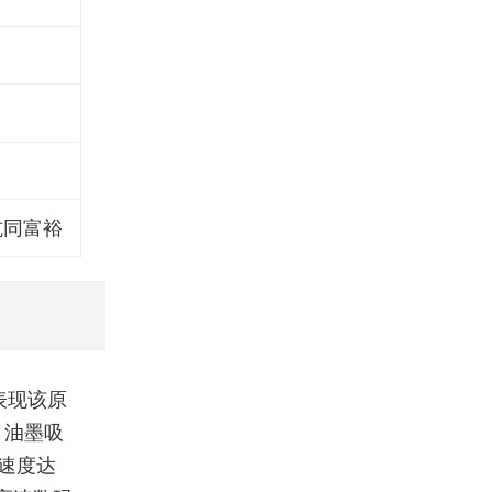
坑同富裕
表现该原
，油墨吸
毛速度达