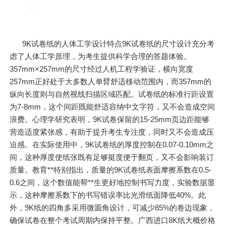
9K试卷纸的人体工学设计特点9K试卷纸的尺寸设计充分考
虑了人体工学原理，为考生提供科学合理的答题体验。
357mm×257mm的尺寸经过人机工程学验证，横向宽度
257mm正好处于大多数人单臂舒适移动范围内，而357mm的
纵向长度则与自然视线扫描区域匹配。试卷纸的标准行距设置
为7-8mm，这个间距既能舒适容纳中文字符，又不会造成空间
浪费。心理学研究表明，9K试卷保留的15-25mm页边距能够
营造适度紧张感，有助于提升考生专注度，同时又不会造成压
迫感。在实际使用中，9K试卷纸的厚度控制在0.07-0.10mm之
间，这种厚度使纸张既有足够挺度便于翻页，又不会影响装订
质量。教育**特别指出，质量的9K试卷纸表面摩擦系数在0.5-
0.6之间，这个数值能帮**生更好地控制书写力度，实验数据显
示，这种摩擦系数下的书写错误率比光滑纸面降低40%。此
外，9K纸的四角多采用微圆角设计，可减少85%的卷边现象，
确保试卷在整个考试周期内保持平整。广西进口8K纸大概价格