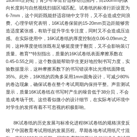
185mm正好处于青少年单臂舒适移动范围内，而260mm的纵
向长度则与自然视线扫描区域匹配。试卷纸的标准行距设置为
6-7mm，这个间距既能舒适容纳中文字符，又不会造成空间浪
费。心理学研究表明，16K试卷保留的15-20mm页边距能够营
造适度紧张感，有助于提升学生专注度，同时又不会造成压迫
感。在实际使用中，16K试卷纸的厚度控制在0.06-0.09mm之
间，这种厚度使纸张既有足够挺度便于翻页，又不会影响装订
质量。教育**特别指出，质量的16K试卷纸表面摩擦系数在
0.45-0.55之间，这个数值能帮助学生更好地控制书写力度，实
验数据显示，这种摩擦系数下的书写错误率比光滑纸面降低
35%。此外，16K纸的四角多采用1mm圆角设计，可减少80%
的卷边现象，确保试卷在整个考试周期内保持平整。声音测试
显示，质量16K试卷纸在书写时产生的噪音低于38分贝，不会
造成考场干扰。这些看似微小的设计细节，在实际考试环境中
对学生的发挥有着不可忽视的积极影响。
8K试卷纸的历史发展与标准化进程8K试卷纸的规格演变反
映了中国教育考试用纸的发展历程。早期各地考试用纸尺寸混