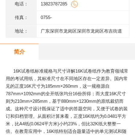
电话：
13823787285
传真：
0755-
地址：
广东深圳市龙岗区深圳市龙岗区布吉街道
甘坑同富裕工业园1号
简介
16K试卷纸标准规格与尺寸详解16K试卷纸作为教育领域常
用的考试用纸，其标准尺寸在不同地区存在一定差异。国内常
见的正度16K尺寸为185mm×260mm，这一规格源自
787mm×1092mm的全开纸张均分16份所得；而大度16K尺寸
则为210mm×285mm，基于880mm×1230mm的原纸裁切而
成。这种尺寸设计既保证了适中的答题空间，又便于试卷的装
订和归档管理。从面积计算来看，正度16K纸约为0.0481平方
米，比A4纸(0.0624平方米)小约23%，但比32K纸大整整一
倍。在教育应用中，16K纸特别适合题量适中的单元测试和随