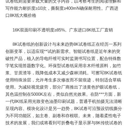
试卷纸则需要承载大量的文字内容，以考察考生的阅读理解和
写作能力耐折度≥10次，撕裂度≥400mN确保耐用性。广西进
口8K纸大概价格
16K双面印刷不透明度≥85%。广东进口8K纸工厂直销
8K试卷纸的创新设计与未来趋势8K试卷纸正在经历一系列
创新变革，以适应现**试的新需求。智能试卷纸是近年来的突
破性产品，植入的导电纤维可实时监测书写位置，配合特殊数
字笔实现答题数字化。环保型试卷纸采用非木纤维原料，如竹
浆、甘蔗渣等，既降低成本又减少森林消耗。可擦写8K试卷纸
使用特殊涂层，允许考生多次修改而不留痕迹，特别适合草稿
使用。为减轻视觉疲劳，部分厂商推出了淡黄色护眼试卷纸，
其色温控制在5000K左右，类似自然光效果。在防***方面，新
一代8K纸采用光致变色油墨印刷试题，普通手机拍摄无法清晰
呈现内容。模块化设计是另一趋势，8K试卷可沿预设切线撕分
为不同功能区，如主卷、副卷和存根联。未来，随着柔性电子
技术的发展，我们或将看到可折叠电子显示屏与8K传统试卷的