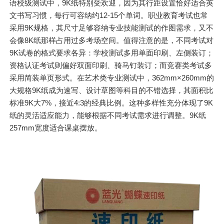
语校级测试中，9K纸特别受欢迎，因为其行距设置恰好适合英
文书写习惯，每行可容纳约12-15个单词。职业教育考试也常
采用9K规格，其尺寸足够容纳专业技能测试的作图需求，又不
会像8K纸那样占用过多考场空间。值得注意的是，不同考试对
9K试卷的格式要求各异：学校测试多用单面印刷、左侧装订；
资格认证考试则偏好双面印刷、骑马钉装订；而竞赛类考试多
采用简装单页形式。在艺术类专业测试中，362mm×260mm的
大规格9K纸成为速写、设计草图等科目的不错选择，其面积比
标准9K大7%，接近4:3的经典比例。这种多样性充分体现了9K
纸的灵活适应能力，能够根据不同考试需求进行调整。9K纸
257mm宽度适合课桌摆放。