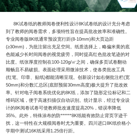
8K试卷纸的教师阅卷便利性设计8K试卷纸的设计充分考虑
到了教师的阅卷需求，多项特性旨在提高批改效率和准确性。
专业阅卷版8K纸通常预设宽行距(8-10mm)和大页边距
(≥30mm)，为批注留出充足空间。纸质选择上，略偏米黄的底
色能减少长时间阅卷的视觉疲劳，同时提高红色批改笔迹的对
比度。纸张厚度控制在100-120g/㎡之间，确保多页试卷翻动
顺畅且不易破损。表面处理采用微涂技术，使各类批改工具
(红笔、印章、贴纸)都能清晰呈现。创新设计如右侧批注栏(宽
50mm)和分数汇总区(底部预留30mm高度)极大提升了批改效
率。针对电子阅卷系统优化的8K纸，添加了隐形定位标记和二
维码区域，便于高速扫描仪自动识别。统计显示，经过专业设
计的8K阅卷试卷可使教师批改速度提高20%，错误率降低
35%。此外，特殊涂布的防******8K纸能有效防止背页字迹干
扰，这一特性在大规模阅卷时尤为重要。四川进口8K纸价格小
学期中测试16K纸采用1.25倍行距。