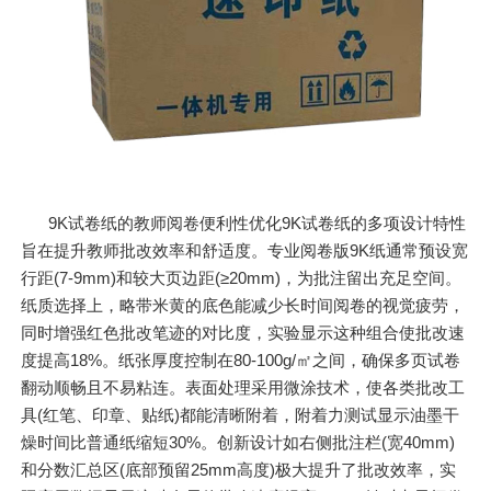
9K试卷纸的教师阅卷便利性优化9K试卷纸的多项设计特性
旨在提升教师批改效率和舒适度。专业阅卷版9K纸通常预设宽
行距(7-9mm)和较大页边距(≥20mm)，为批注留出充足空间。
纸质选择上，略带米黄的底色能减少长时间阅卷的视觉疲劳，
同时增强红色批改笔迹的对比度，实验显示这种组合使批改速
度提高18%。纸张厚度控制在80-100g/㎡之间，确保多页试卷
翻动顺畅且不易粘连。表面处理采用微涂技术，使各类批改工
具(红笔、印章、贴纸)都能清晰附着，附着力测试显示油墨干
燥时间比普通纸缩短30%。创新设计如右侧批注栏(宽40mm)
和分数汇总区(底部预留25mm高度)极大提升了批改效率，实