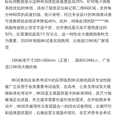
际应用数据显示这种布局使批改速度提高25%。针对电子阅卷
系统优化的9K纸，添加了隐形定位标记和二维码区域，支持每
分钟60页的高速扫描。统计表明，经过专业设计的9K阅卷试卷
可使教师批改错误率降低40%。此外，特殊处理的防******9K
纸能有效防止背页字迹干扰，光学测试显示其不透明度达到
92%，比普通纸提高7个百分点，这一特性在大规模阅卷时尤
为重要。2020年智能8K试卷实现商用。云南进口8K纸厂家现
货
16K标准尺寸185×260mm（正度），面积0.0481㎡。广东
进口8K纸大概价格
8K试卷纸在各类考试中的应用场景8K试卷纸因其专业性能
被广泛应用于各类重要考试场景。在高考、公务员考试等大规
模标准化考试中，8K纸是主观题答题卡的标准用纸，其尺寸能
够满足论述题、作文题等需要长篇作答的需求。在学校期末考
试中，8K纸常被用作主客观题合一的综合试卷用纸，左侧可印
刷选择题答题区，右侧设置主观题作答区。在艺术类专业考试