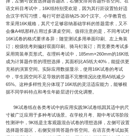
择，左侧可设置选择题答题区，右侧安排简答题作答空间。在
语文科目考试中，16K纸特别受欢迎，因为其行距设置恰好适
合汉字书写习惯，每行可舒适容纳25-30个汉字。小学教育也
常采用16K规格，其尺寸足够容纳基础学科的答题需求，又不
会像A4纸那样占用过多课桌空间。值得注意的是，不同考试对
16K试卷的格式要求各异：随堂测试多用单面印刷、左上角装
订；校级统考则偏好双面印刷、骑马钉装订；而竞赛类考试多
采用简装单页形式。在理科考试中，185mm×260mm的16K纸
成为计算题作答的理想选择，其面积比A5纸大40%，能提供更
充裕的演算空间。实际应用数据显示，使用16K试卷的考试
中，学生因空间不足导致的答题不完整情况比使用A5纸减少
65%。这种多样性充分体现了16K纸的灵活适应能力，能够根
据不同学科特点和考生年龄层进行优化调整。
9K试卷纸在各类考试中的应用实践9K试卷纸因其适中的尺
寸被广泛应用于多种考试场景。在学校月考、期中考试等阶段
性测评中，9K纸是主客观题混合试卷的理想选择，左侧可设置
选择题答题区，右侧安排简答题作答空间。在语言类考试如英