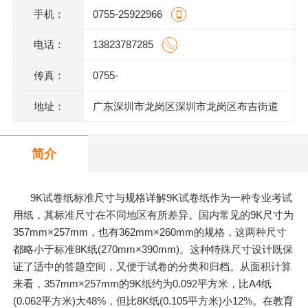
手机：
0755-25922966
电话：
13823787285
传真：
0755-
地址：
广东深圳市龙岗区深圳市龙岗区布吉街道
甘坑同富裕工业园1号
简介
9K试卷纸标准尺寸与规格详解9K试卷纸作为一种专业考试
用纸，其标准尺寸在不同地区有所差异。国内常见的9K尺寸为
357mm×257mm，也有362mm×260mm的规格，这两种尺寸
都略小于标准8K纸(270mm×390mm)。这种特殊尺寸设计既保
证了适中的答题空间，又便于试卷的分类和归档。从面积计算
来看，357mm×257mm的9K纸约为0.092平方米，比A4纸
(0.062平方米)大48%，但比8K纸(0.105平方米)小12%。在教育