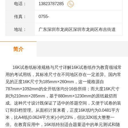
电话：
13823787285
传真：
0755-
地址：
广东深圳市龙岗区深圳市龙岗区布吉街道
甘坑同富裕工业园1号
简介
16K试卷纸标准规格与尺寸详解16K试卷纸作为教育领域常
用的考试用纸，其标准尺寸在不同地区存在一定差异。国内常
见的正度16K尺寸为185mm×260mm，这一规格源自
787mm×1092mm的全开纸张均分16份所得；而大度16K尺寸
则为210mm×285mm，基于880mm×1230mm的原纸裁切而
成。这种尺寸设计既保证了适中的答题空间，又便于试卷的装
订和归档管理。从面积计算来看，正度16K纸约为0.0481平方
米，比A4纸(0.0624平方米)小约23%，但比32K纸大整整一
倍。在教育应用中，16K纸特别适合题量适中的单元测试和随