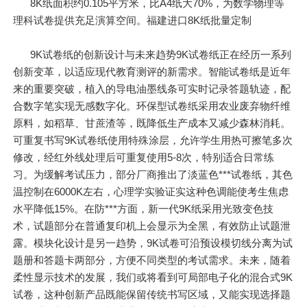
8K纸面积约0.105平方米，比A4纸大70%，为数学物理等
理科试卷提供充足演算空间。福建进口8K纸批量定制
9K试卷纸的创新设计与未来趋势9K试卷纸正在经历一系列
创新变革，以适应现代教育测评的新需求。智能试卷纸是近年
来的重要突破，植入的导电油墨线条可实时记录答题轨迹，配
合数字笔实现无感数字化。环保型试卷纸采用农业废弃物纤维
原料，如稻草、甘蔗渣等，既降低生产成本又减少森林消耗。
可重复书写9K试卷纸使用特殊涂层，允许学生用热可擦笔多次
修改，经红外线处理后可重复使用5-8次，特别适合日常练
习。为缓解考试压力，部分厂商推出了淡蓝色***试卷纸，其色
温控制在6000K左右，心理学实验证实这种色调能使考生焦虑
水平降低15%。在防***方面，新一代9K纸采用光致变色技
术，试题部分在普通复印机上会显示为全黑，有效防止试题泄
露。模块化设计是另一趋势，9K试卷可沿预设模切线分离为试
题册和答题卡两部分，方便不同类型的考试需求。未来，随着
柔性显示技术的发展，我们或将看到可局部电子化的混合式9K
试卷，这种创新产品既能保留传统书写区域，又能实现选择题