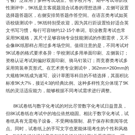
寸被广泛应用于多种考试场景。在学校月考、期中考试等阶段
性测评中，9K纸是主客观题混合试卷的理想选择，左侧可设置
选择题答题区，右侧安排简答题作答空间。在语言类考试如英
语校级测试中，9K纸特别受欢迎，因为其行距设置恰好适合英
文书写习惯，每行可容纳约12-15个单词。职业教育考试也常
采用9K规格，其尺寸足够容纳专业技能测试的作图需求，又不
会像8K纸那样占用过多考场空间。值得注意的是，不同考试对
9K试卷的格式要求各异：学校测试多用单面印刷、左侧装订；
资格认证考试则偏好双面印刷、骑马钉装订；而竞赛类考试多
采用简装单页形式。在艺术类专业测试中，362mm×260mm的
大规格9K纸成为速写、设计草图等科目的不错选择，其面积比
标准9K大7%，接近4:3的经典比例。这种多样性充分体现了9K
纸的灵活适应能力，能够根据不同考试需求进行调整。
8K试卷纸与数字化考试的对比尽管数字化考试日益普及，
但8K试卷纸在考试中的地位依然稳固。相比于数字化考试，试
卷纸具有无需电子设备、不受网络限制、易于保存和查阅等优
点。同时，试卷纸上的手写文字也更能体现考生的个性和风格