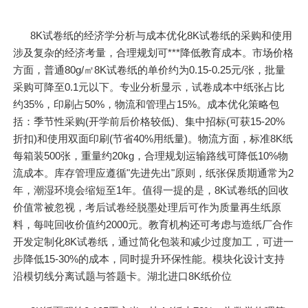
8K试卷纸的经济学分析与成本优化8K试卷纸的采购和使用
涉及复杂的经济考量，合理规划可***降低教育成本。市场价格
方面，普通80g/㎡8K试卷纸的单价约为0.15-0.25元/张，批量
采购可降至0.1元以下。专业分析显示，试卷成本中纸张占比
约35%，印刷占50%，物流和管理占15%。成本优化策略包
括：季节性采购(开学前后价格较低)、集中招标(可获15-20%
折扣)和使用双面印刷(节省40%用纸量)。物流方面，标准8K纸
每箱装500张，重量约20kg，合理规划运输路线可降低10%物
流成本。库存管理应遵循"先进先出"原则，纸张保质期通常为2
年，潮湿环境会缩短至1年。值得一提的是，8K试卷纸的回收
价值常被忽视，考后试卷经脱墨处理后可作为质量再生纸原
料，每吨回收价值约2000元。教育机构还可考虑与造纸厂合作
开发定制化8K试卷纸，通过简化包装和减少过度加工，可进一
步降低15-30%的成本，同时提升环保性能。模块化设计支持
沿模切线分离试题与答题卡。湖北进口8K纸价位