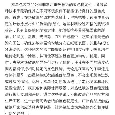
杰星包装制品公司非常注重热敏纸的显色稳定性，通过多
种技术手段确保其在不同环境条件下都能保持良好的显色效
果。首先，在热敏纸的原材料选择上，严格把关，选用质量稳
定的热敏涂层材料和质量的纸张。这些材料经过严格的测试和
筛选，具有良好的化学稳定性，能够抵抗外界环境因素的影
响，如温度、湿度、光照等。在生产过程中，杰星采用先进的
涂布工艺，确保热敏涂层均匀地分布在纸张表面，并且与纸张
紧密结合。这种均匀的涂层能够保证在打印过程中，热量均匀
地传递到整个涂层，从而使字迹的显色更加均匀、稳定。同
时，杰星对热敏纸的显色剂进行了优化，使其在不同的温度范
围内都能保持相对稳定的显色性能。无论是在寒冷的冬季还是
炎热的夏季，杰星热敏纸都能准确地显色，不会出现颜色过浅
或过深的情况。此外，杰星还对热敏纸进行了老化测试和环境
适应性测试，模拟各种实际使用场景，对热敏纸的显色稳定性
进行长期监测和评估。通过这些测试，不断改进产品的配方和
生产工艺，进一步提高热敏纸的显色稳定性。广州食品接触热
敏纸厂家供应选择杰星包装，让热敏纸成为您高效办公和便捷
生活的好帮手。