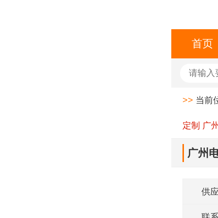
首页
>>
当前
定制 广
广州
供
联