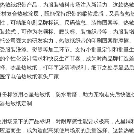
热敏纸织带产品，为服装辅料市场注入新活力。这款热
基材复合热敏涂层，既能保持织带的柔软质感，又具备热
性，可精细印刷品牌标识、尺码信息、装饰图案等。热
装款式，可作为衣领标、腰头标、装饰织带等，为服装
托公司强大的研发实力，热敏纸织带的印刷图案耐摩擦
受服装洗涤、熨烫等加工环节。支持小批量定制和批量
的个性化设计需求和快反生产节奏，成为时尚品牌打造
择。杰星热敏纸，打印字迹清晰锐利，细节之处尽显品
医疗电信热敏纸源头厂家
身份标签用杰星热敏纸，防水耐磨，助力宠物走失后快速
器热敏纸定制
使用场景下的产品标识，对耐摩擦性能要求极高，杰星辅
应运而生，成为适配高频使用场景的质量选择。这款热