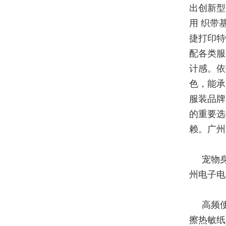
出创新型
用 织带
捷打印特
配各类服
计感。依
色，能承
服装品牌
的重要选
赖。广州
宠物
州电子电
高频
擦热敏纸