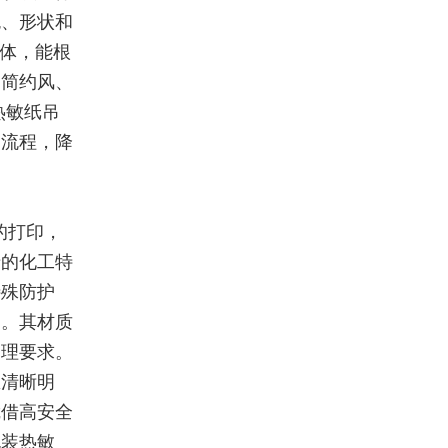
色、形状和
一体，能根
是简约风、
热敏纸吊
购流程，降
的打印，
产的化工特
特殊防护
糊。其材质
管理要求。
息清晰明
凭借高安全
包装热敏