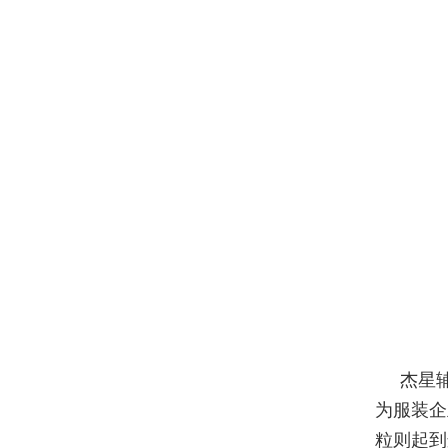
杰星
为服装企
粒则起到