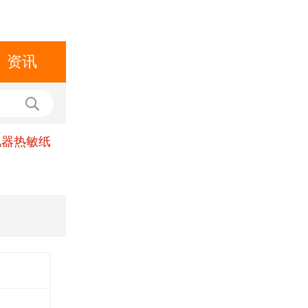
资讯
电器热敏纸