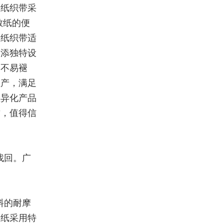
敏纸织带采
敏纸的便
敏纸织带适
增添独特设
、不易褪
生产，满足
差异化产品
质，值得信
找回。广
料的耐摩
敏纸采用特