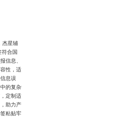
，杰星辅
签符合国
申报信息、
兼容性，适
的信息误
程中的复杂
求，定制适
案，助力产
标签粘贴牢