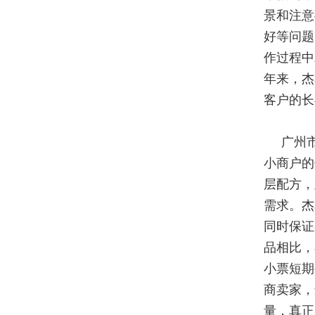
景和注意
好等问题
作过程中
年来，杰
客户的长
广州
小商户的
层配方，
需求。杰
同时保证
品相比，
小票短期
商卖家，
量，真正