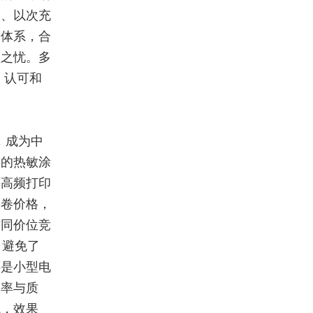
价、以次充
务体系，合
顾之忧。多
 认可和
，成为中
熟的热敏涂
等高频打印
单卷价格，
与同价位竞
，避免了
还是小型电
效率与质
低，效果