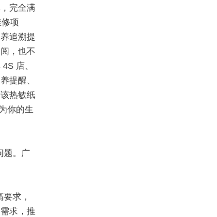
纸，完全满
维修项
保养追溯提
翻阅，也不
4S 店、
保养提醒、
，该热敏纸
，为你的生
问题。广
高要求，
装需求，推