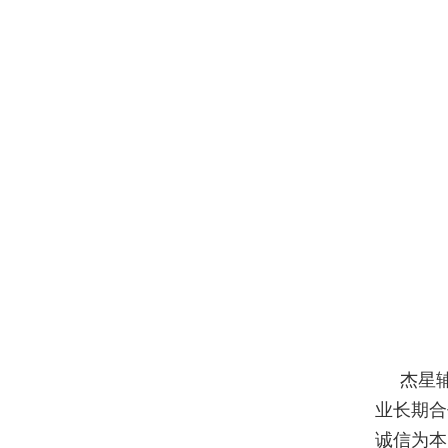
杰星
业长期合
诚信为本