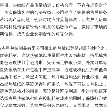
事项。热敏纸产品质量稳定，价格合理，不存在虚高定
，切实保障客户的合法权益。公司建立了完善的售后服
若出现产品问题，会及时响应并妥善解决，让客户无后
星辅料凭借诚信经营和质量的热敏纸产品，赢得了市场的
期信赖，成为企业长期合作的可靠伙伴。
市杰星包装制品有限公司推出的热敏纸凭借超高的性价比
优先耗材。这款热敏纸以质量原生木浆为基材，搭配成
显色速度快且字迹清晰，完全满足收银小票、外卖订单
星热敏纸在生产过程中严控成本，通过规模化生产降低
品质不缩水，涂层均匀度、尺寸精度均达到行业标准。
杰星热敏纸的字迹保存时间更长，常温下可达 2 年以上
褪色无法核对的问题。无论是社区便利店、街边小吃店
选择杰星热敏纸都能在控制耗材成本的同时，保障打印
实现降本增效。选择杰星包装热敏纸，无需墨盒，成本