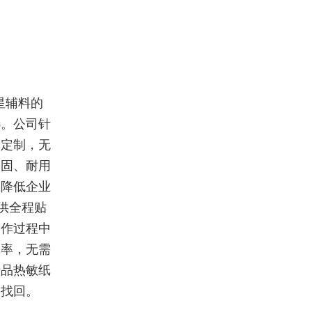
星辅料的
选。公司针
纸定制，无
牢固、耐用
效降低企业
供全程贴
合作过程中
效率，无需
产品热敏纸
速找回。