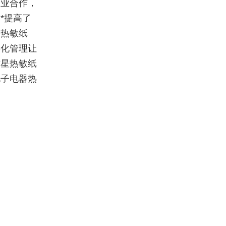
企业合作，
*提高了
制热敏纸
字化管理让
杰星热敏纸
电子电器热