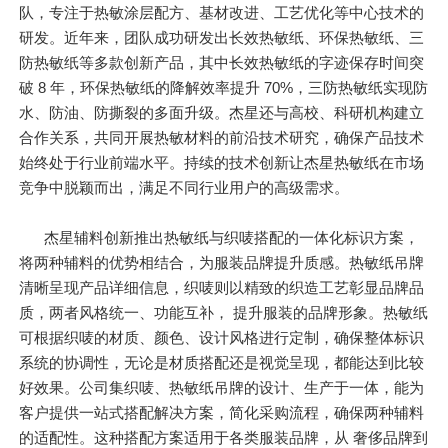
队，专注于热敏涂层配方、基材改进、工艺优化等中心技术的
研发。近年来，团队成功研发出长效热敏纸、环保热敏纸、三
防热敏纸等多款创新产品，其中长效热敏纸的字迹保存时间突
破 8 年，环保热敏纸的降解效率提升 70%，三防热敏纸实现防
水、防油、防撕裂的多面升级。杰星还与高校、科研机构建立
合作关系，共同开展热敏材料的前沿技术研究，确保产品技术
始终处于行业前端水平。持续的技术创新让杰星热敏纸在市场
竞争中脱颖而出，满足不同行业用户的高级需求。
杰星辅料创新推出热敏纸与织唛搭配的一体化标识方案，
将两种辅料的优势相结合，为服装品牌提升质感。热敏纸吊牌
清晰呈现产品详细信息，织唛则以精致的织造工艺彰显品牌品
质，两者风格统一、功能互补， 提升服装的品牌形象。热敏纸
可根据织唛的材质、颜色、设计风格进行定制，确保整体标识
系统的协调性，无论是材质搭配还是视觉呈现，都能达到比较
好效果。公司集织唛、热敏纸吊牌的设计、生产于一体，能为
客户提供一站式搭配解决方案，简化采购流程，确保两种辅料
的适配性。这种搭配方案适用于各类服装品牌，从 奢侈品牌到