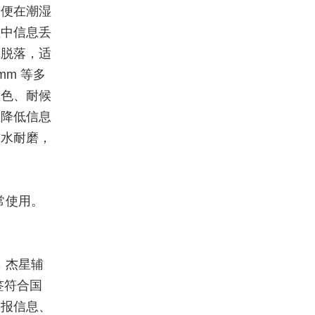
即便在潮湿
程中信息丢
易脱落，适
mm 等多
显色、耐候
业降低信息
防水耐磨，
常使用。
，杰星辅
签符合国
申报信息、