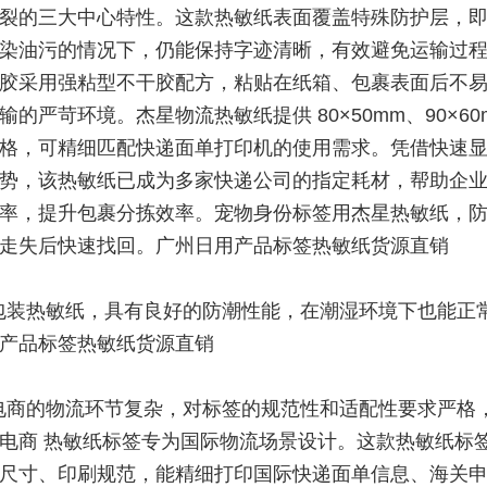
裂的三大中心特性。这款热敏纸表面覆盖特殊防护层，
染油污的情况下，仍能保持字迹清晰，有效避免运输过
胶采用强粘型不干胶配方，粘贴在纸箱、包裹表面后不
输的严苛环境。杰星物流热敏纸提供 80×50mm、90×60
格，可精细匹配快递面单打印机的使用需求。凭借快速
势，该热敏纸已成为多家快递公司的指定耗材，帮助企
率，提升包裹分拣效率。宠物身份标签用杰星热敏纸，
走失后快速找回。广州日用产品标签热敏纸货源直销
包装热敏纸，具有良好的防潮性能，在潮湿环境下也能正
产品标签热敏纸货源直销
电商的物流环节复杂，对标签的规范性和适配性要求严格
电商 热敏纸标签专为国际物流场景设计。这款热敏纸标
尺寸、印刷规范，能精细打印国际快递面单信息、海关