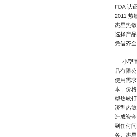
FDA 认
2011
杰星热敏
选择产品
凭借齐全
小型
品有限公
使用需求
本，价格
型热敏打
济型热敏
造成资金
到任何问
务。杰星