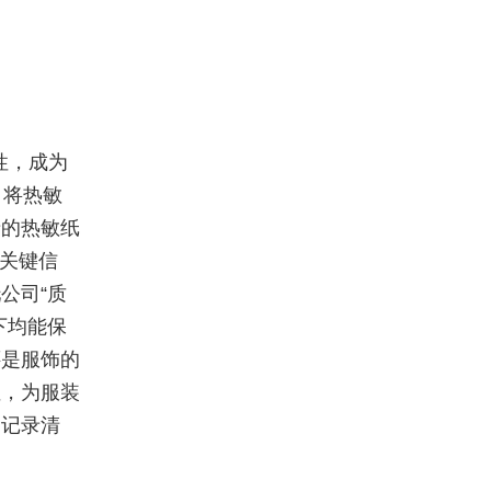
性，成为
，将热敏
产的热敏纸
等关键信
公司“质
下均能保
还是服饰的
性，为服装
，记录清