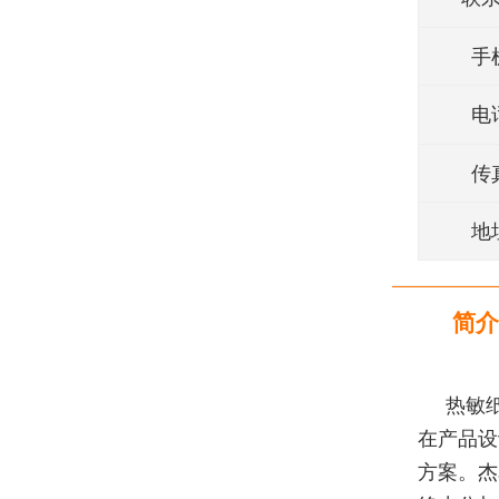
手
电
传
地
简介
热敏
在产品设
方案。杰