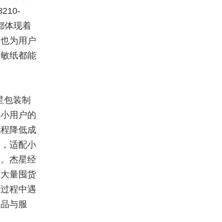
10-
都
体现
着
，也为用户
热敏纸都能
星包装制
中小用户的
流程降低成
辨，适配小
景。杰星经
因大量囤货
用过程中遇
产品与服