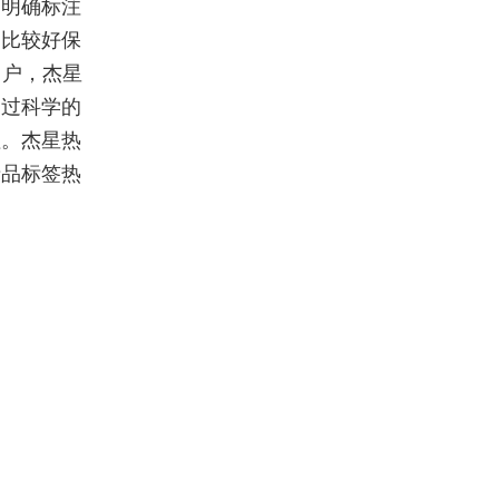
中明确标注
，比较好保
用户，杰星
通过科学的
值。杰星热
产品标签热