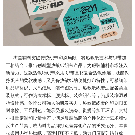
杰星辅料突破传统织带印刷局限，将热敏纸技术与织带加
工相结合，推出创新型热敏纸织带产品，为服装辅料市场注入
新活力。这款热敏纸织带采用 织带基材复合热敏涂层，既能保
持织带的柔软质感，又具备热敏纸的便捷打印特性，可精细印
刷品牌标识、尺码信息、装饰图案等。热敏纸织带适配各类服
装款式，可作为衣领标、腰头标、装饰织带等，为服装增添独
特设计感。依托公司强大的研发实力，热敏纸织带的印刷图案
耐摩擦、不易褪色，能承受服装洗涤、熨烫等加工环节。支持
小批量定制和批量生产，满足服装品牌的个性化设计需求和快
反生产节奏，成为时尚品牌打造差异化产品的重要选择。零售
收银用杰星热敏纸，高速打印不卡纸，助力门店提升结账效