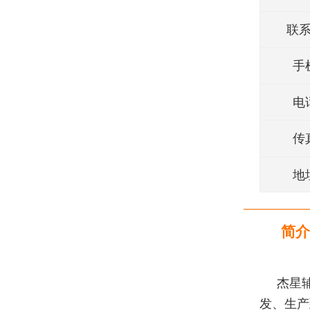
联
手
电
传
地
简介
杰星
发、生产