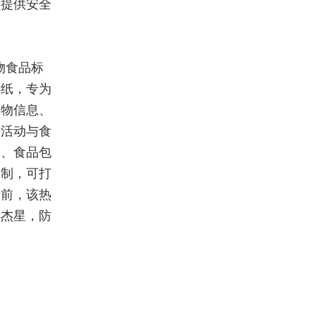
者提供安全
物食品标
敏纸，专为
宠物信息、
常活动与食
圈、食品包
定制，可打
目前，该热
选杰星，防