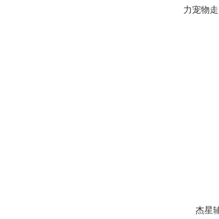
力宠物走
杰星