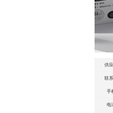
供
联
手
电