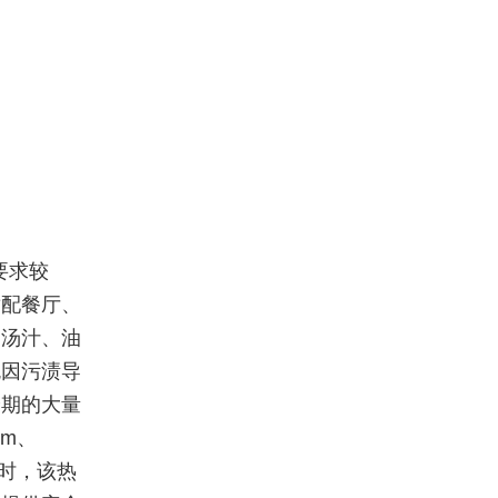
要求较
适配餐厅、
染汤汁、油
免因污渍导
峰期的大量
m、
同时，该热