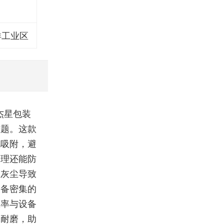
洋工业区
杰星包装
难题。这款
电吸附，避
处理还能防
因灰尘导致
设备密集的
效率与设备
水耐磨，助