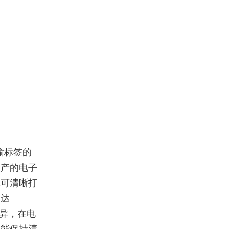
输标签的
生产的电子
纸可清晰打
高达
优异，在电
仍能保持清