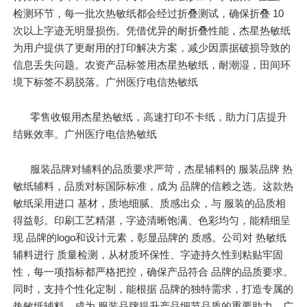
检测环节，每一批次热敏纸都会经过折叠测试，确保折叠 10
次以上字迹无明显损伤。凭借优异的耐折叠性能，杰星热敏纸
为用户提供了更耐用的打印解决方案，减少因票据破损导致的
信息丢失问题。农资产品标签用杰星热敏纸，耐潮湿，田间环
境下标签不易脱落。广州医疗电信热敏纸
零售收银用杰星热敏纸，高速打印不卡纸，助力门店提升
结账效率。广州医疗电信热敏纸
服装品牌对辅料的品质要求严苛，杰星辅料的 服装品牌 热
敏纸辅料，品质对标国际标准，成为 品牌的信赖之选。这款热
敏纸采用进口 基材，质地细腻、质感出众，与 服装的品质相
得益彰。印刷工艺精湛，字迹清晰饱满、色彩均匀，能精细呈
现 品牌的logo和设计元素，彰显品牌的 质感。公司对 热敏纸
辅料进行 质量检测，从材质环保性、字迹持久性到粘贴牢固
性，每一项指标都严格把控，确保产品符合 品牌的品质要求。
同时，支持个性化定制，能根据 品牌的独特需求，打造专属的
热敏纸辅料，成为 服装品牌提升产品细节品质的重要助力。广