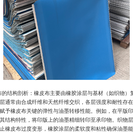
布的结构剖析：橡皮布主要由橡胶涂层与基材（如织物）
层通常由合成纤维和天然纤维交织，各层强度和耐性存
赋予橡皮布关键的弹性与油墨转移性能。例如，在平版
其结构特性，将印版上的油墨精细转印至承印物。织物
止橡皮布过度变形，橡胶涂层的柔软度和粘性确保油墨