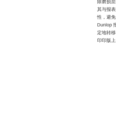
除磨损层
其与报表
性，避免
Dunl
定地转移
印印版上