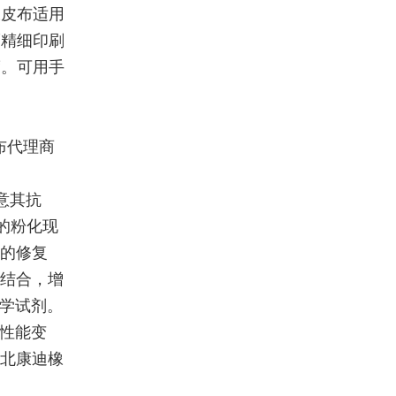
橡皮布适用
而精细印刷
度。可用手
布代理商
注意其抗
致的粉化现
脂的修复
脂结合，增
化学试剂。
的性能变
湖北康迪橡