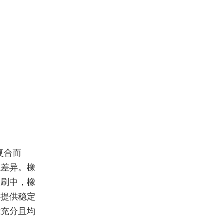
复合而
在差异。橡
印刷中，橡
层提供稳定
能充分且均