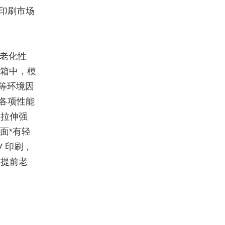
印刷市场
 老化性
验箱中，模
度等环境因
的各项性能
、拉伸强
面*有轻
V 印刷，
防提前老