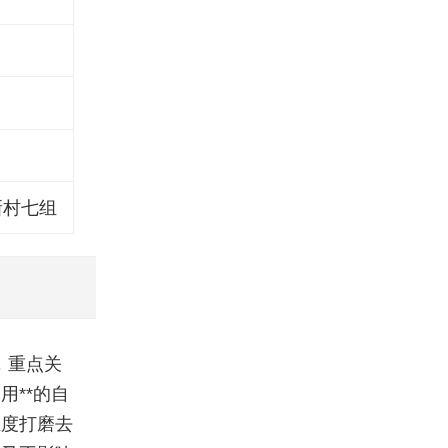
新村七组
，重点关
**的自
轻度打磨去