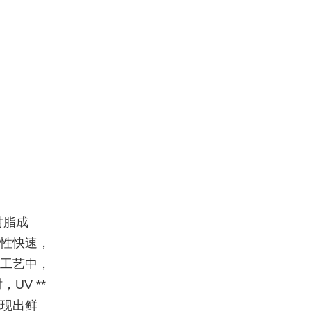
树脂成
复性快速，
刷工艺中，
UV **
呈现出鲜