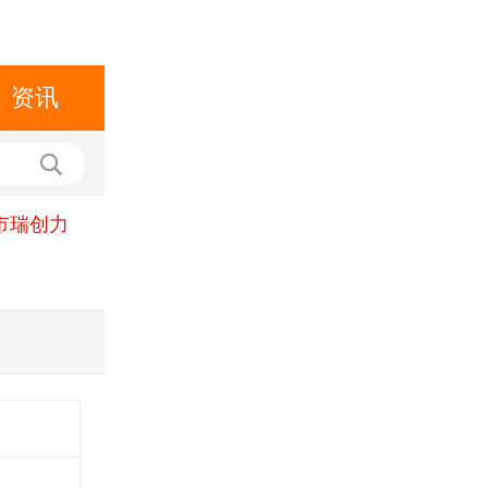
资讯
市瑞创力