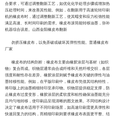
合要求，可通过调整翻新工艺，如优化化学处理步骤或增加热
压处理时间，来改善其性能。例如，在翻新用于高速轮转印刷
机的橡皮布时，通过调整翻新工艺，使其蠕变和应力松弛性能
满足高速、长时间印刷的需求。橡皮布滚筒能转移油墨，弥补
机器综合误差。山西金阳橡皮布翻新
勿挤压橡皮布，以免弄破或破坏其弹性性能。普通橡皮布
厂家
橡皮布的结构剖析：橡皮布主要由橡胶涂层与基材（如织
物）复合而成。织物层通常由合成纤维和天然纤维交织，各层
强度和耐性存在差异。橡胶涂层则赋予橡皮布关键的弹性与油
墨转移性能。例如，在平版印刷中，橡皮布凭借其结构特性，
将印版上的油墨精细转印至承印物。织物层提供稳定支撑，防
止橡皮布过度变形，橡胶涂层的柔软度和粘性确保油墨能充分
且均匀地转移，使印刷品呈现清晰的图文效果。不同结构设计
决定了橡皮布适用于不同印刷场景，如高速印刷需更具弹性和
快速回复力的结构，而精细印刷则要求橡皮布表面更平整、结