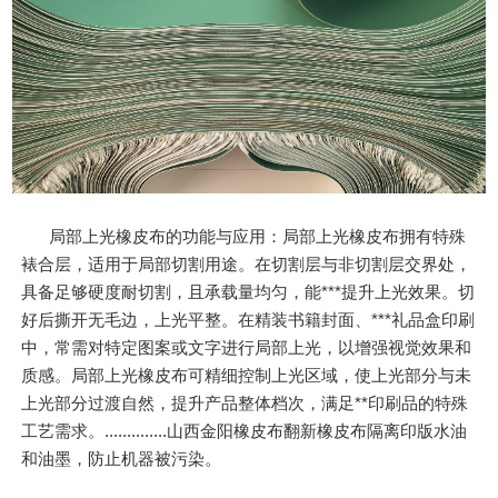
局部上光橡皮布的功能与应用：局部上光橡皮布拥有特殊
裱合层，适用于局部切割用途。在切割层与非切割层交界处，
具备足够硬度耐切割，且承载量均匀，能***提升上光效果。切
好后撕开无毛边，上光平整。在精装书籍封面、***礼品盒印刷
中，常需对特定图案或文字进行局部上光，以增强视觉效果和
质感。局部上光橡皮布可精细控制上光区域，使上光部分与未
上光部分过渡自然，提升产品整体档次，满足**印刷品的特殊
工艺需求。..............山西金阳橡皮布翻新橡皮布隔离印版水油
和油墨，防止机器被污染。