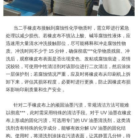
当二手橡皮布接触到腐蚀性化学物质时，需立即进行紧急
处理以减少损伤。若橡皮布不慎沾上酸、碱等腐蚀性液体，应
迅速用大量清水冲洗接触部位，尽可能稀释和冲走腐蚀性物
质。冲洗时间不少于 15 分钟，确保彻底***化学物质残留。冲
洗后，观察橡皮布表面是否出现变色、发粘或腐蚀痕迹，若情
况较轻，可使用中性清洁剂对该部位进行二次清洁，然后涂抹
一层保护剂；若腐蚀情况严重，应及时将橡皮布从印刷机上拆
卸下来，评估其损坏程度，必要时进行更换，防止因橡皮布损
坏影响印刷质量和生产安全 。
针对二手橡皮布上的顽固油墨污渍，常规清洁方法可能难
以彻底***，此时需采用特殊的清洁手段。对于 UV 油墨在橡皮
布上形成的固化污渍，可选用专门的 UV 油墨清洗剂，这类清
洗剂含有特殊的化学成分，能够有效分解 UV 油墨的固化结
构。使用时，将清洗剂涂抹在污渍表面，让其静置几分钟，待