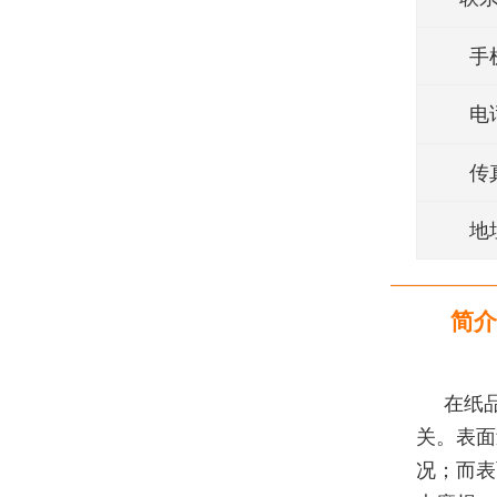
手
电
传
地
简介
在纸
关。表面
况；而表