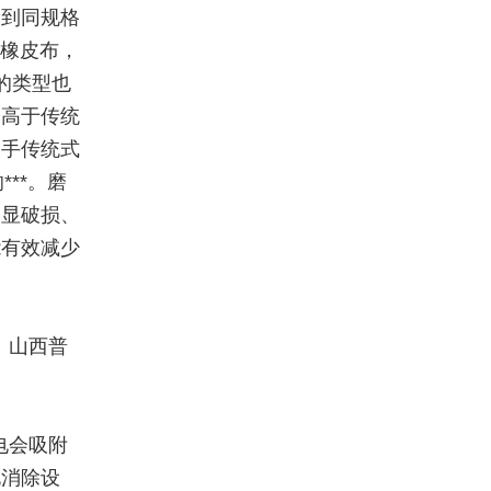
达到同规格
手橡皮布，
布的类型也
会高于传统
二手传统式
***。磨
明显破损、
能有效减少
。山西普
电会吸附
电消除设