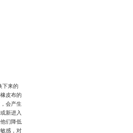
换下来的
手橡皮布的
整，会产生
业或新进入
为他们降低
为敏感，对