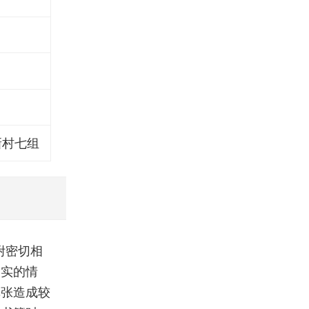
新村七组
附密切相
不实的情
纸张造成较