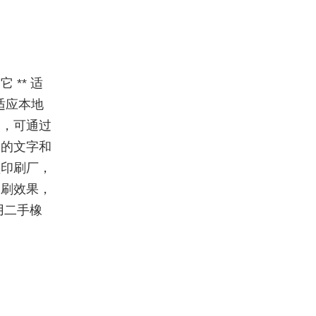
** 适
适应本地
刷，可通过
刷的文字和
型印刷厂，
印刷效果，
用二手橡