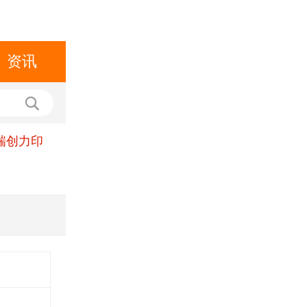
资讯
瑞创力印