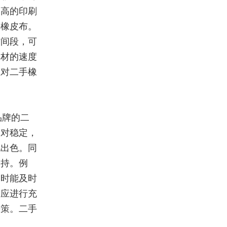
别高的印刷
手橡皮布。
时间段，可
耗材的速度
业对二手橡
品牌的二
相对稳定，
现出色。同
支持。例
题时能及时
，应进行充
决策。二手