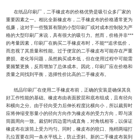
在纸品印刷厂，二手橡皮布的价格优势是吸引众多厂家的
重要因素之一。相比全新橡皮布，二手橡皮布的价格通常更为
低廉，这对于一些预算有限的小型印刷厂或对成本控制较为严
格的大型印刷厂来说，具有很大的吸引力。然而，价格并非***
的考量因素，印刷厂在购买二手橡皮布时，不能**追求低价，
而忽视了其质量和性能。过于便宜的二手橡皮布可能存在严重
磨损、老化等问题，虽然购买成本低，但在使用过程中可能需
要频繁更换，反而增加了总体成本。因此，印刷厂应在价格和
质量之间找到平衡，选择性价比高的二手橡皮布。
纸品印刷厂在使用二手橡皮布前，正确的安装是确保其良
好工作性能的基础。橡皮布由表面胶层和底布组成，且有径向
和横向之分。由于径向受力后伸长程度比横向小，所以裁剪时
应将伸缩变形量小的径向方向作为橡皮布的受力方向，即与滚
筒圆周向一致。裁切时四边需均成直角，对角线相等，以保证
橡皮布在滚筒上受力均匀。同时，橡皮布的咬口、拖梢两端打
孔位置要在同一条水平线上，防止歪斜。新的二手橡皮布装到