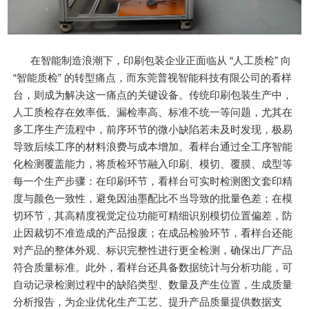
在智能制造浪潮下，印刷包装企业正面临从 “人工质检” 向
“智能质检” 的转型痛点，而东莞普视智能科技有限公司的看样
台，则成为解决这一痛点的关键设备。传统印刷包装生产中，
人工质检存在效率低、漏检率高、标准不统一等问题，尤其在
多工序生产流程中，前序环节的微小缺陷若未及时发现，极易
导致后续工序的材料浪费与成本增加。看样台通过全工序智能
化检测覆盖能力，将质检环节融入印刷、模切、覆膜、成型等
每一个生产步骤：在印刷环节，看样台可实时检测图文套印精
度与颜色一致性，避免因油墨配比不当导致的批量色差；在模
切环节，其高精度视觉定位功能可精细识别模切位置偏差，防
止因裁切不准造成的产品报废；在成品检验环节，看样台还能
对产品的整体外观、标识完整性进行更全检测，确保出厂产品
符合质量标准。此外，看样台还具备数据统计与分析功能，可
自动记录检测过程中的缺陷类型、数量及产生位置，生成质量
分析报告，为企业优化生产工艺、提升产品质量提供数据支