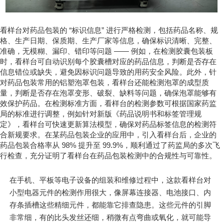
看样台对药品包装的 “标识信息” 进行严格检测，包括药品名称、规
格、生产日期、保质期、生产厂家等信息，确保标识清晰、完整、
准确，无模糊、漏印、错印等问题 —— 例如，在检测胶囊包装板
时，看样台可自动识别每个胶囊槽对应的药品信息，判断是否存在
信息错位或缺失，避免因标识问题导致的用药安全风险。此外，针
对药品包装常用的铝塑泡罩包装，看样台还能检测泡罩的成型质
量，判断是否存在泡罩变形、破裂、缺料等问题，确保泡罩能够有
效保护药品。在检测标准方面，看样台的检测参数可根据国家药监
局的标准进行调整，例如针对新版《药品说明书和标签管理规
定》，看样台可快速更新算法模型，确保对药品标签信息的检测符
合新规要求。在某药品包装企业的应用中，引入看样台后，企业的
药品包装合格率从 98% 提升至 99.9%，顺利通过了药监局的多次飞
行检查，充分证明了看样台在药品包装检测中的合规性与可靠性。
在手机、平板等电子设备的组装和维修过程中，这款看样台对
小型电器元件的检测作用很大，像屏幕连接器、电池接口、内
存条插槽这些精细元件，都能靠它排查隐患。这些元件的引脚
非常细，有的比头发丝还细，稍微有点弯曲或氧化，就可能导