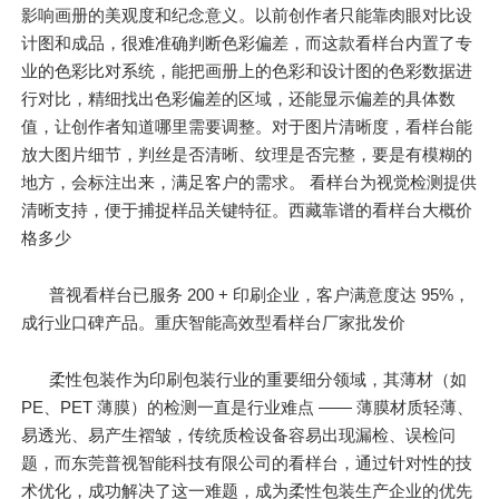
影响画册的美观度和纪念意义。以前创作者只能靠肉眼对比设
计图和成品，很难准确判断色彩偏差，而这款看样台内置了专
业的色彩比对系统，能把画册上的色彩和设计图的色彩数据进
行对比，精细找出色彩偏差的区域，还能显示偏差的具体数
值，让创作者知道哪里需要调整。对于图片清晰度，看样台能
放大图片细节，判丝是否清晰、纹理是否完整，要是有模糊的
地方，会标注出来，满足客户的需求。 看样台为视觉检测提供
清晰支持，便于捕捉样品关键特征。西藏靠谱的看样台大概价
格多少
普视看样台已服务 200 + 印刷企业，客户满意度达 95%，
成行业口碑产品。重庆智能高效型看样台厂家批发价
柔性包装作为印刷包装行业的重要细分领域，其薄材（如
PE、PET 薄膜）的检测一直是行业难点 —— 薄膜材质轻薄、
易透光、易产生褶皱，传统质检设备容易出现漏检、误检问
题，而东莞普视智能科技有限公司的看样台，通过针对性的技
术优化，成功解决了这一难题，成为柔性包装生产企业的优先