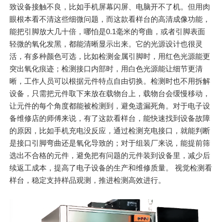
致设备接触不良，比如手机屏幕闪屏、电脑开不了机。但用肉
眼根本看不清这些细微问题，而这款看样台的高清成像功能，
能把引脚放大几十倍，哪怕是0.1毫米的弯曲，或者引脚表面
轻微的氧化发黑，都能清晰显示出来。它的光源设计也很灵
活，有多种颜色可选，比如检测金属引脚时，用红色光源能更
突出氧化痕迹；检测接口内部时，用白色光源能让细节更清
晰，工作人员可以根据元件特点自由切换。检测时也不用拆解
设备，只需把元件取下来放在载物台上，载物台会缓慢移动，
让元件的每个角度都能被检测到，避免遗漏死角。对于电子设
备维修店的师傅来说，有了这款看样台，能快速找到设备故障
的原因，比如手机充电没反应，通过检测充电接口，就能判断
是接口引脚弯曲还是氧化导致的；对于组装厂来说，能提前筛
选出不合格的元件，避免把有问题的元件装到设备里，减少后
续返工成本，提高了电子设备的生产和维修质量。 视觉检测看
样台，稳定支持样品观测，推进检测高效进行。