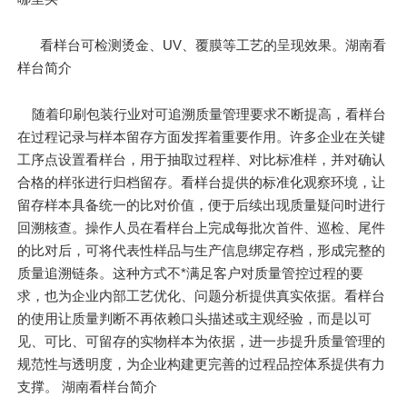
看样台可检测烫金、UV、覆膜等工艺的呈现效果。湖南看
样台简介
随着印刷包装行业对可追溯质量管理要求不断提高，看样台
在过程记录与样本留存方面发挥着重要作用。许多企业在关键
工序点设置看样台，用于抽取过程样、对比标准样，并对确认
合格的样张进行归档留存。看样台提供的标准化观察环境，让
留存样本具备统一的比对价值，便于后续出现质量疑问时进行
回溯核查。操作人员在看样台上完成每批次首件、巡检、尾件
的比对后，可将代表性样品与生产信息绑定存档，形成完整的
质量追溯链条。这种方式不*满足客户对质量管控过程的要
求，也为企业内部工艺优化、问题分析提供真实依据。看样台
的使用让质量判断不再依赖口头描述或主观经验，而是以可
见、可比、可留存的实物样本为依据，进一步提升质量管理的
规范性与透明度，为企业构建更完善的过程品控体系提供有力
支撑。 湖南看样台简介