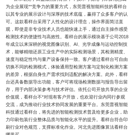
为企业展现**竞争力的重要方式，东莞普视智能科技的看样台
以其专业的展示设计与深厚的技术底蕴，赢得了众多客户的认
可。这款看样台采用了人性化的设计理念，操作界面简洁直
观，即使是非专业技术人员也能快速上手，通过自主操作感受
检测技术的便捷性与高效性。看样台的展示模块基于公司2018
年成立以来深耕的视觉图像识别、AI、光学成像与运动控制技
术，能够精细还原工业生产中的实际检测场景，其检测精度、
速度与稳定性均与量产设备保持一致。客户通过看样台可自由
切换不同的检测模式，体验通用型检测方案与定制化检测方案
的差异，根据自身生产需求找到适配的解决方案。此外，看样
台还具备数据导出功能，客户可将现场检测数据与报告导出留
存，用于内部决策参考与技术评估。依托公司开放共享的企业
价值观，看样台不*对现有客户开放，也欢迎行业内同行参观
交流，成为推动行业技术协同发展的重要平台。东莞普视智能
科技通过看样台，将先进的智能检测技术普及给更多企业，助
力印刷包装行业整体品质与智能化水平的提升。看样台符合印
刷行业对色规范，支撑标准化作业。河北先进图像算法看样台
哪里买