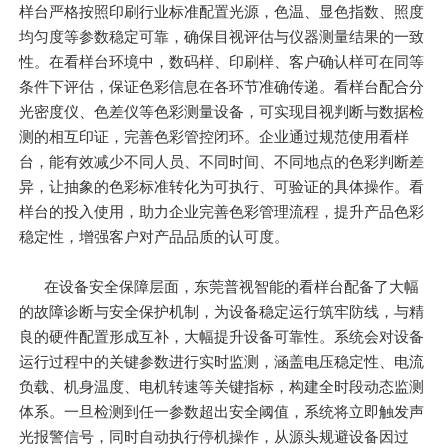
样台严格按照印刷行业标准配置光源，色温、显色指数、照度
均匀度等参数稳定可靠，确保目视评估与仪器测量结果的一致
性。在看样台环境中，数码样、印刷样、客户确认样可在同等
条件下评估，保证色彩信息在各环节准确传递。看样台配合分
光密度仪、色差仪等色彩测量设备，可实现目视判断与数据检
测的相互印证，完善色彩管控闭环。企业通过规范使用看样
台，能有效减少不同人员、不同时间、不同地点的色彩判断差
异，让抽象的色彩标准转化为可执行、可验证的具体操作。看
样台的投入使用，助力企业完善色彩管理流程，提升产品色彩
稳定性，增强客户对产品品质的认可度。
在设备安全保障层面，东莞普视智能的看样台配备了大幅
的故障诊断与安全保护机制，为设备稳定运行筑牢防线，与精
良的硬件配置形成互补，大幅提升设备可靠性。系统会对设备
运行过程中的关键参数进行实时监测，涵盖电压稳定性、电流
负载、机身温度、电机转速等关键指标，构建全时段动态监测
体系。一旦检测到任一参数超出安全阈值，系统将立即触发声
光报警信号，同时自动执行停机操作，从源头规避设备因过