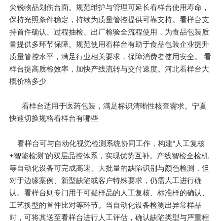
尖锐物品划伤台面。规范维护与管理可延长看样台使用寿命，
保持光照条件稳定，持续为质量管控提供可靠支持。看样台支
持首件确认、过程抽检、出厂检验全流程使用，为食品包装质
量提供多环节保障。规范使用看样台有助于食品包装企业提升
质量管控水平，满足行业相关要求，保障消费者使用安全。 看
样台提高质检效率，加快产线流转与交付速度。河北看样台大
概价格多少
看样台适用于医药包装，满足标识清晰性核查需求。宁夏
快速切换规格看样台有哪些
看样台可与自动化视觉检测系统协同工作，构建“人工复核
+智能检测”的双层品控体系，实现优势互补。产线智检全检机
等自动化设备可完成高速、大批量的缺陷识别与颜色检测，但
对于边缘案例、新型缺陷或客户特殊要求，仍需人工进行确
认。看样台则专门用于可疑样品的人工复核、标准样的确认、
工艺换型的首件比对等环节。当自动化设备检测出异常样品
时，可将其送至看样台进行人工评估，确认缺陷类型与严重程