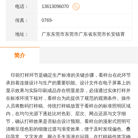
电话：
13613096070
传真：
0769-
地址：
广东东莞市东莞市广东省东莞市长安镇霄
边上围一巷6号802室
简介
印前打样环节是确定生产标准的关键步骤，看样台在此环节
承担着连接设计与生产的重要职能。设计文件在电子屏幕上的
显示效果与实际印刷成品存在明显差异，必须通过实体打样并
在标准环境下核对，看样台为此提供了规范的观测条件。操作
人员将数码打样稿、传统打样稿放置于看样台的标准照明区域
内，在均匀光源下逐处比对色彩、层次、网点还原与文字细
节，确认打样效果是否贴合设计预期。看样台的漫射式照明可
清晰呈现色彩的细微过渡与渐变效果，便于及时发现偏色、叠
印异常、文字发虚、网点丢失等潜在问题。在打样稿件签字确