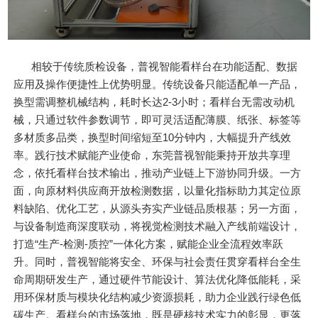
相较于传统质检设备，普视智能看样台在功能适配、数据
应用及操作便捷性上优势明显。传统设备只能适配单一产品，
换型需调整机械结构，耗时长达2-3小时；看样台无需改动机
械，只通过软件参数调节，即可灵活适配薄膜、纸张、标签等
多材质多品类，换型时间缩短至10分钟内，大幅提升产线效
率。践行技术赋能产业使命，东莞普视智能秉持开放共享理
念，依托看样台技术输出，推动产业链上下游协同升级。一方
面，向原材料供应商开放检测数据，以量化指标助力其定位原
料缺陷、优化工艺，从源头夯实产业链品质根基；另一方面，
与设备制造商深度联动，将视觉检测技术融入产线前端设计，
打造“生产-检测-质控”一体化方案，赋能企业全流程效率跃
升。同时，普视智能将安全、环保与社会责任贯穿看样台全生
命周期研发生产，通过硬件节能设计、算法优化降低能耗，采
用环保材质与模块化结构减少资源损耗，助力企业践行绿色低
碳生产。看样台的市场落地，既是硬核技术实力的彰显，更落