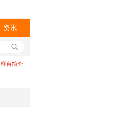
资讯
看样台简介