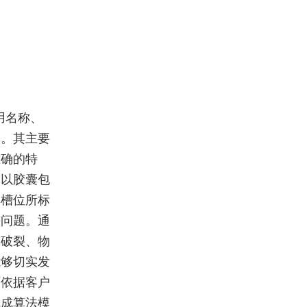
用名称、
容。其主要
准确的特
。以胶囊包
囊槽位所标
等问题。通
体破裂、物
能够切实发
可依据客户
完成算法模