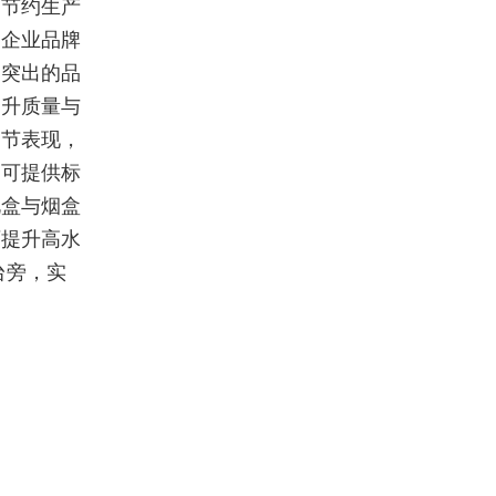
，节约生产
护企业品牌
比突出的品
提升质量与
细节表现，
台可提供标
礼盒与烟盒
可提升高水
台旁，实