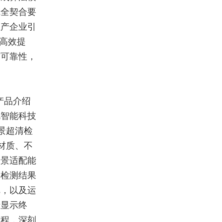
完全契合要
生产企业引
的高效提
与可靠性，
产品介绍
视智能科技
景超清检
材质、不
场景适配能
到检测结果
疵，以及运
清显示终
过程，深刻