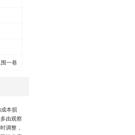
上围一巷
的成本损
误多由观察
及时调整，