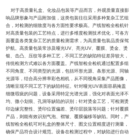
对于高质量礼盒、化妆品包装等产品而言，外观质量直接影
响品牌形象与产品附加值，这类包装往往采用多种复杂工艺组
合，对检测的细致度与各方面性要求极高。产线智检全检机针
对高质量包装的工艺特点，进行多维度检测技术优化，可各方
面覆盖各类复杂工艺的质量检测需求，为高质量包装品质保驾
护航。高质量包装常涉及哑光UV、亮光UV、覆膜、烫金、烫
银、击凸、压纹等多种工艺，不同工艺的缺陷特征差异较大，
传统检测方式难以各方面覆盖。产线智检全检机通过配置多组
不同角度、不同类型的光源，包括环形光源、条形光源、同轴
光源等，结合高分辨率彩色相机，从不同视角采集产品图像，
清晰呈现不同工艺下的缺陷特征。针对哑光UV表面容易掩盖
细微瑕疵的问题，设备采用特定光谱光源，强化对表面光泽不
均、微小划痕、孔洞等缺陷的识别；针对烫金工艺，可检测烫
印边缘完整性、烫印位置偏差、烫印层脱落等问题；针对覆膜
产品，则能有效识别气泡、褶皱、覆膜偏移等缺陷。同时，产
线智检全检机可对礼盒的整体尺寸、图文位置精度进行测量，
确保产品符合设计规范。设备在检测过程中，对缺陷进行自动