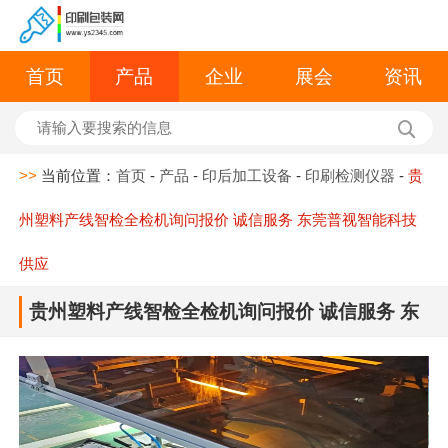
首页
产品
企业
展会
资讯
>>
当前位置：
首页
-
产品
-
印后加工设备
-
印刷检测仪器
-
贵
州塑料产线智检全检机询问报价 诚信服务 东莞普视智能科技
供应
贵州塑料产线智检全检机询问报价 诚信服务 东
莞普视智能科技供应