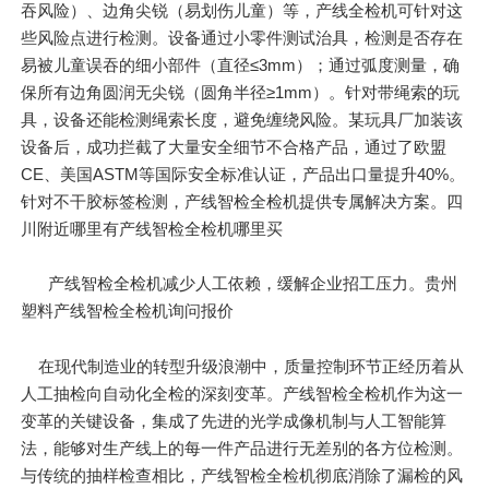
吞风险）、边角尖锐（易划伤儿童）等，产线全检机可针对这
些风险点进行检测。设备通过小零件测试治具，检测是否存在
易被儿童误吞的细小部件（直径≤3mm）；通过弧度测量，确
保所有边角圆润无尖锐（圆角半径≥1mm）。针对带绳索的玩
具，设备还能检测绳索长度，避免缠绕风险。某玩具厂加装该
设备后，成功拦截了大量安全细节不合格产品，通过了欧盟
CE、美国ASTM等国际安全标准认证，产品出口量提升40%。
针对不干胶标签检测，产线智检全检机提供专属解决方案。四
川附近哪里有产线智检全检机哪里买
产线智检全检机减少人工依赖，缓解企业招工压力。贵州
塑料产线智检全检机询问报价
在现代制造业的转型升级浪潮中，质量控制环节正经历着从
人工抽检向自动化全检的深刻变革。产线智检全检机作为这一
变革的关键设备，集成了先进的光学成像机制与人工智能算
法，能够对生产线上的每一件产品进行无差别的各方位检测。
与传统的抽样检查相比，产线智检全检机彻底消除了漏检的风