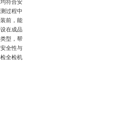
构均符合安
检测过程中
组装前，能
可设在成品
品类型，帮
的安全性与
智检全检机
务