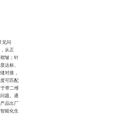
常见问
头，从正
或褶皱；针
紧度达标、
无缝对接，
速度可匹配
对于带二维
无问题。通
升产品出厂
向智能化生