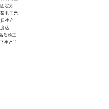
与固定方
。某电子元
次日生产
精度达
 名质检工
障了生产连