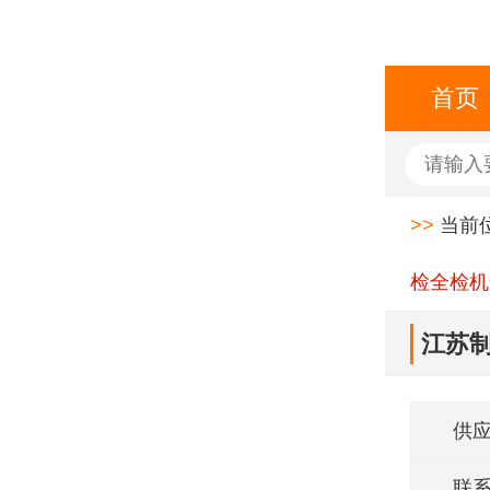
首页
>>
当前
检全检机
江苏制
技供
供
联