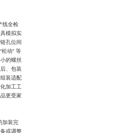
产线全检
治具模拟实
铰链孔位间
松动” 等
微小的螺丝
成后、包装
的组装适配
优化加工工
产品更受家
的加装完
设备或调整