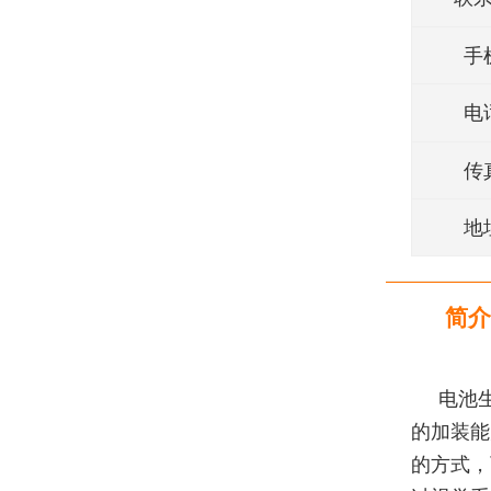
手
电
传
地
简介
电池
的加装能
的方式，