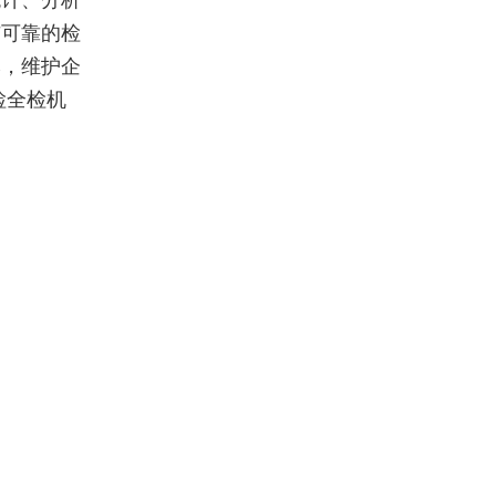
统计、分析
与可靠的检
本，维护企
检全检机