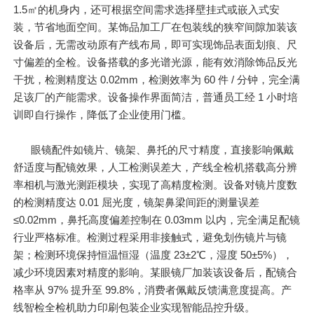
1.5㎡的机身内，还可根据空间需求选择壁挂式或嵌入式安
装，节省地面空间。某饰品加工厂在包装线的狭窄间隙加装该
设备后，无需改动原有产线布局，即可实现饰品表面划痕、尺
寸偏差的全检。设备搭载的多光谱光源，能有效消除饰品反光
干扰，检测精度达 0.02mm，检测效率为 60 件 / 分钟，完全满
足该厂的产能需求。设备操作界面简洁，普通员工经 1 小时培
训即自行操作，降低了企业使用门槛。
眼镜配件如镜片、镜架、鼻托的尺寸精度，直接影响佩戴
舒适度与配镜效果，人工检测误差大，产线全检机搭载高分辨
率相机与激光测距模块，实现了高精度检测。设备对镜片度数
的检测精度达 0.01 屈光度，镜架鼻梁间距的测量误差
≤0.02mm，鼻托高度偏差控制在 0.03mm 以内，完全满足配镜
行业严格标准。检测过程采用非接触式，避免划伤镜片与镜
架；检测环境保持恒温恒湿（温度 23±2℃，湿度 50±5%），
减少环境因素对精度的影响。某眼镜厂加装该设备后，配镜合
格率从 97% 提升至 99.8%，消费者佩戴反馈满意度提高。产
线智检全检机助力印刷包装企业实现智能品控升级。