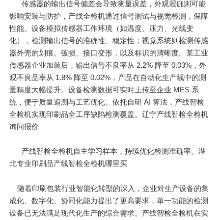
传感器的输出信号偏差会导致测量误差，外观瑕疵则可能
影响安装与防护，产线全检机通过信号测试与视觉检测，保障
性能。设备模拟传感器工作环境（如温度、压力、光线变
化），检测输出信号的准确性、稳定性；视觉系统则检测传感
器外壳的划痕、破损、接口变形，以及标识的清晰度。某工业
传感器企业加装后，输出信号不良率从 2.2% 降至 0.03%，外
观不良品率从 1.8% 降至 0.02%，产品在自动化生产线中的测
量精度
大幅
提升。设备检测数据可实时上传至企业 MES 系
统，便于质量追溯与工艺优化。依托自研 AI 算法，产线智检
全检机实现印刷品全工序缺陷检测覆盖。辽宁产线智检全检机
询问报价
产线智检全检机自主学习样本，持续优化检测准确率。湖
北专业印刷品产线智检全检机哪里买
随着印刷包装行业智能化转型的深入，企业对生产设备的集
成化、数字化、协同化能力提出了更高要求，单一功能的检测
设备已无法满足现代化生产的综合需求。产线智检全检机在实