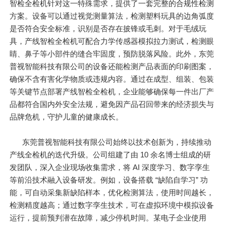
智检全检机针对这一特殊需求，提供了一套完整的合规性检测
方案。设备可以通过视觉测量算法，检测塑料玩具的边角弧度
是否符合安全标准，识别是否存在披锋或毛刺。对于毛绒玩
具，产线智检全检机可配合力学传感器模拟拉力测试，检测眼
睛、鼻子等小部件的缝合牢固度，预防脱落风险。此外，东莞
普视智能科技有限公司的设备还能检测产品表面的印刷图案，
确保不含有害化学物质或违规内容。通过在成型、组装、包装
等关键节点部署产线智检全检机，企业能够确保每一件出厂产
品都符合国内外安全法规，避免因产品召回带来的经济损失与
品牌危机，守护儿童的健康成长。
东莞普视智能科技有限公司始终以技术创新为，持续推动
产线全检机的迭代升级。公司组建了由 10 余名博士组成的研
发团队，深入企业现场收集需求，将 AI 深度学习、数字孪生
等前沿技术融入设备研发。例如，设备搭载 “缺陷自学习” 功
能，可自动采集新缺陷样本，优化检测算法，使用时间越长，
检测精度越高；通过数字孪生技术，可在虚拟环境中模拟设备
运行，提前预判潜在故障，减少停机时间。某电子企业使用