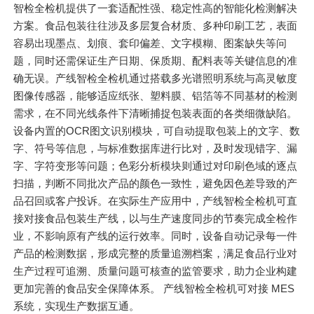
智检全检机提供了一套适配性强、稳定性高的智能化检测解决
方案。食品包装往往涉及多层复合材质、多种印刷工艺，表面
容易出现墨点、划痕、套印偏差、文字模糊、图案缺失等问
题，同时还需保证生产日期、保质期、配料表等关键信息的准
确无误。产线智检全检机通过搭载多光谱照明系统与高灵敏度
图像传感器，能够适应纸张、塑料膜、铝箔等不同基材的检测
需求，在不同光线条件下清晰捕捉包装表面的各类细微缺陷。
设备内置的OCR图文识别模块，可自动提取包装上的文字、数
字、符号等信息，与标准数据库进行比对，及时发现错字、漏
字、字符变形等问题；色彩分析模块则通过对印刷色域的逐点
扫描，判断不同批次产品的颜色一致性，避免因色差导致的产
品召回或客户投诉。在实际生产应用中，产线智检全检机可直
接对接食品包装生产线，以与生产速度同步的节奏完成全检作
业，不影响原有产线的运行效率。同时，设备自动记录每一件
产品的检测数据，形成完整的质量追溯档案，满足食品行业对
生产过程可追溯、质量问题可核查的监管要求，助力企业构建
更加完善的食品安全保障体系。 产线智检全检机可对接 MES
系统，实现生产数据互通。