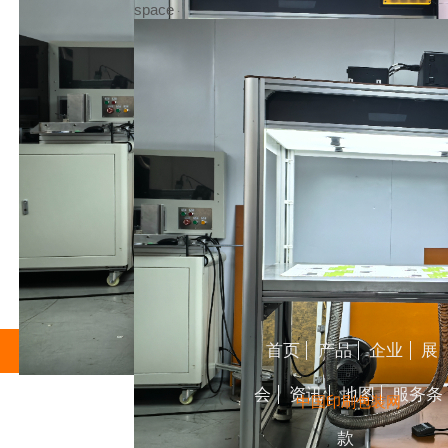
space
首页
产品
企业
展
会
资讯
地图
服务条
中国印刷包装网
款