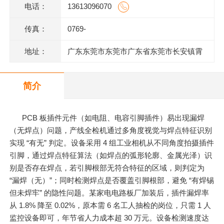
电话：
13613096070
传真：
0769-
地址：
广东东莞市东莞市广东省东莞市长安镇霄
边上围一巷6号802室
简介
PCB 板插件元件（如电阻、电容引脚插件）易出现漏焊
（无焊点）问题，产线全检机通过多角度视觉与焊点特征识别
实现 “有无” 判定。设备采用 4 组工业相机从不同角度拍摄插件
引脚，通过焊点特征算法（如焊点的弧形轮廓、金属光泽）识
别是否存在焊点，若引脚根部无符合特征的区域，则判定为
“漏焊（无）”；同时检测焊点是否覆盖引脚根部，避免 “有焊锡
但未焊牢” 的隐性问题。某家电电路板厂加装后，插件漏焊率
从 1.8% 降至 0.02%，原本需 6 名工人抽检的岗位，
只
需 1 人
监控设备即可，年节省人力成本超 30 万元。设备检测速度达