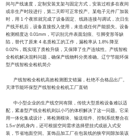
间与产线速度，定制安装支架与固定方式，安装过程多在夜间
或非生产时段进行，第二天即可正常投产。某电子元件厂加装
时，用 1 个夜班就完成了设备固定、线路连接与调试，次日生
产线开机后，设备直接投入使用，未造成任何产能损失。设备
检测精度达 0.01mm，可识别元件表面划痕、引脚变形等缺
陷，替代了原来 4 名质检工的工作，漏检率从 1.8% 降至
0.02%，既实现了质检升级，又保障了生产连续性。产线智检
全检机解决混料问题，确保产线物料分类准确。辽宁节能环保
型产线智检全检机简介
产线智检全检机高效检测图文错漏，杜绝不合格品出厂。
天津节能环保型产线智检全检机工厂直销
中小型企业的生产线空间有限，传统大型质检设备难以适
配，紧凑型产线全检机则以小巧的体积解决了这一问题。它采
用一体化集成设计，将检测模块、输送组件、控制系统整合在
1.5㎡的机身内，还可根据空间需求选择壁挂式或嵌入式安
装，节省地面空间。某饰品加工厂在包装线的狭窄间隙加装该