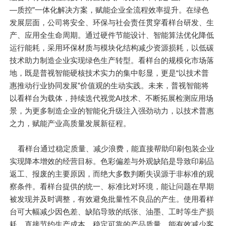
—质控”一体化解决方案，赋能企业全流程效率提升。在绿色
发展层面，公司将安全、环保与社会责任贯穿看样台研发、生
产、应用全生命周期。通过硬件节能设计、智能算法优化降低
运行能耗，采用环保材质与模块化结构减少资源损耗，以低碳
技术助力制造企业实现绿色生产转型。看样台的规模化市场落
地，既是普视智能硬核技术实力的集中彰显，更是“以技术普
惠推动行业协同发展”价值观的生动实践。未来，普视智能将
以看样台为载体，持续迭代视觉AI技术、不断拓展检测应用场
景，为更多制造企业的智能化升级注入强劲动力，以技术普惠
之力，赋能产业高质量发展新征程。
看样台通过稳定质量、减少浪费，能直接帮助印刷包装企业
实现降本增效的经营目标。色彩偏差与外观缺陷是导致印刷品
返工、报废的主要原因，而绝大多数判断失误源于非标准的观
察条件。看样台提供的统一、标准比对环境，能让问题在早期
被发现并及时调整，有效避免批量性不良品的产生。使用看样
台可大幅减少因色差、缺陷导致的纸张、油墨、工时等生产损
耗，直接节约生产成本。稳定可靠的产品质量，能有效减少客