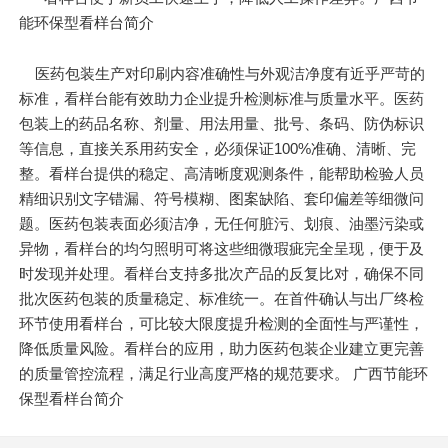
能环保型看样台简介
医药包装生产对印刷内容准确性与外观洁净度有近乎严苛的
标准，看样台能有效助力企业提升检测标准与质量水平。医药
包装上的药品名称、剂量、用法用量、批号、条码、防伪标识
等信息，直接关系用药安全，必须保证100%准确、清晰、完
整。看样台提供的稳定、高清晰度观测条件，能帮助检验人员
精细识别文字错漏、符号模糊、图案缺陷、套印偏差等细微问
题。医药包装表面必须洁净，无任何脏污、划痕、油墨污染或
异物，看样台的均匀照明可将这些细微瑕疵完全呈现，便于及
时发现并处理。看样台支持多批次产品的反复比对，确保不同
批次医药包装的质量稳定、标准统一。在首件确认与出厂终检
环节使用看样台，可比较大限度提升检测的全面性与严谨性，
降低质量风险。看样台的应用，助力医药包装企业建立更完善
的质量管控流程，满足行业高度严格的规范要求。 广西节能环
保型看样台简介