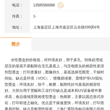
电话：
13585580088
传真：
1-
地址：
上海嘉定区上海市嘉定区云谷路599弄6号
620室J
简介
水性墨盒的价格低，对环境友好，用于多孔、特殊处理或
层压的基底不易黏附在无孔基底上，与压电喷头的相容性差溶
剂型墨盒：打印质量好，图像持久，基底选择范围宽，干燥时
间短。缺点是环境（VOC）、喷嘴易堵塞、需维护等UV固化
型墨盒：环境友好，快干，耐磨，黏附性好与基底的相容性
好。大部分用于宽幅和工业打印缺点是成本和UV设备硬件要
求高，食品领域受限相变型墨盒：热熔胶，主要以固态形式存
在，打印前使之融化。优点是干燥速度快，环境友好，打印质
量易控制。缺点是耐用性较差。上海仁翼防伪标识有限公司的