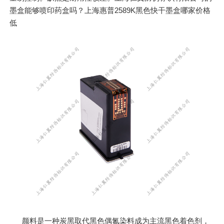
墨盒能够喷印药盒吗？上海惠普2589K黑色快干墨盒哪家价格
低
颜料是一种炭黑取代黑色偶氮染料成为主流黑色着色剂，